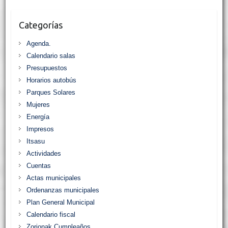
e
t
t
i
n
p
b
t
s
l
t
a
o
e
A
r
Categorías
o
r
p
t
k
p
i
Agenda.
r
Calendario salas
Presupuestos
Horarios autobús
Parques Solares
Mujeres
Energía
Impresos
Itsasu
Actividades
Cuentas
Actas municipales
Ordenanzas municipales
Plan General Municipal
Calendario fiscal
Zorionak Cumpleaños