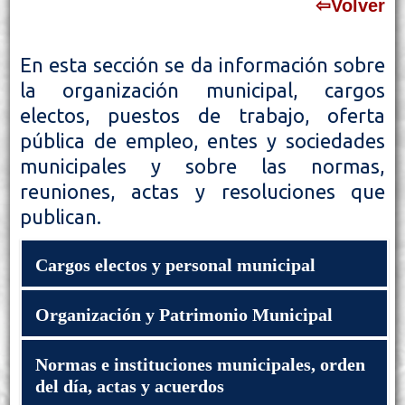
⇦Volver
En esta sección se da información sobre
la organización municipal, cargos
electos, puestos de trabajo, oferta
pública de empleo, entes y sociedades
municipales y sobre las normas,
reuniones, actas y resoluciones que
publican.
Cargos electos y personal municipal
Organización y Patrimonio Municipal
Datos biográficos del alcalde/sa y concejales/as
incluyendo la dirección de email
Registro de intereses de actividades y de Bienes de
Normas e instituciones municipales, orden
Órganos de Gobierno y funciones de los mismos
los altos cargos (Ley 19/2013)
del día, actas y acuerdos
Órganos descentralizados, sociedades municipales,