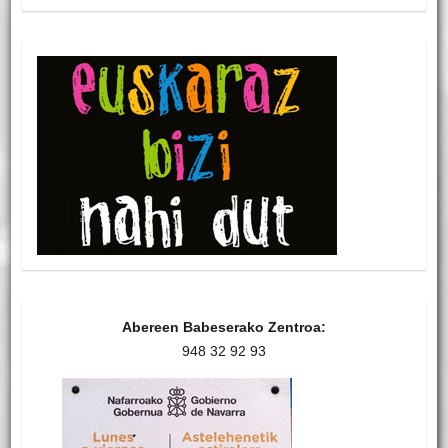
Abereen Babeserako Zentroa:
948 32 92 93