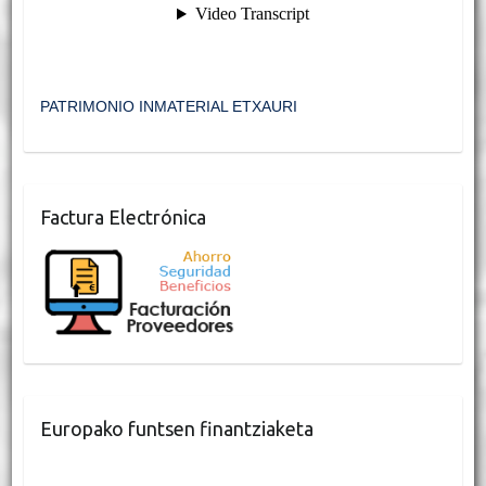
PATRIMONIO INMATERIAL ETXAURI
Factura Electrónica
Europako funtsen finantziaketa