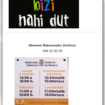
Abereen Babeserako Zentroa:
948 32 92 93