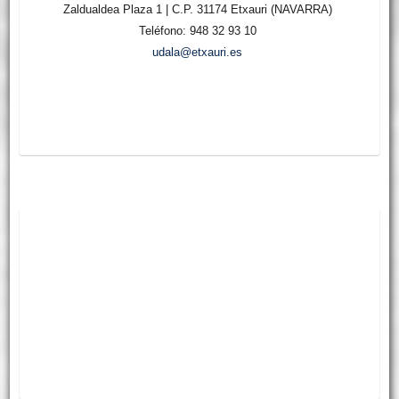
Zaldualdea Plaza 1 | C.P. 31174 Etxauri (NAVARRA)
Teléfono: 948 32 93 10
udala@etxauri.es