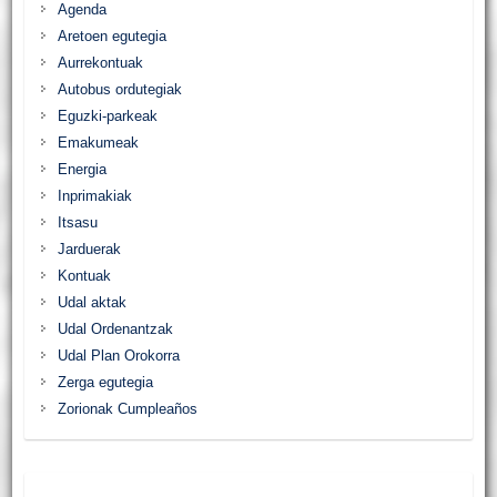
Agenda
Aretoen egutegia
Aurrekontuak
Autobus ordutegiak
Eguzki-parkeak
Emakumeak
Energia
Inprimakiak
Itsasu
Jarduerak
Kontuak
Udal aktak
Udal Ordenantzak
Udal Plan Orokorra
Zerga egutegia
Zorionak Cumpleaños