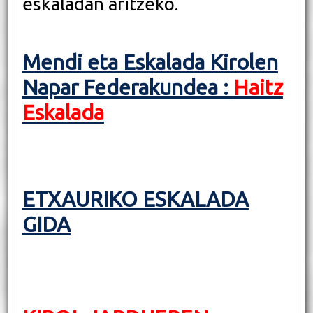
eskaladan aritzeko.
Mendi eta Eskalada Kirolen
Napar Federakundea :
Haitz
Eskalada
ETXAURIKO ESKALADA
GIDA