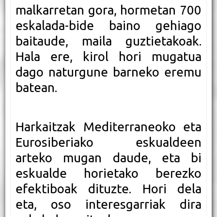
malkarretan gora, hormetan 700
eskalada-bide baino gehiago
baitaude, maila guztietakoak.
Hala ere, kirol hori mugatua
dago naturgune barneko eremu
batean.
Harkaitzak Mediterraneoko eta
Eurosiberiako eskualdeen
arteko mugan daude, eta bi
eskualde horietako berezko
efektiboak dituzte. Hori dela
eta, oso interesgarriak dira