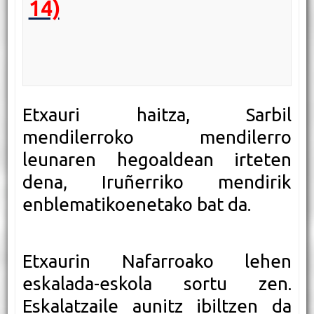
14)
Etxauri haitza, Sarbil
mendilerroko mendilerro
leunaren hegoaldean irteten
dena, Iruñerriko mendirik
enblematikoenetako bat da.
Etxaurin Nafarroako lehen
eskalada-eskola sortu zen.
Eskalatzaile aunitz ibiltzen da