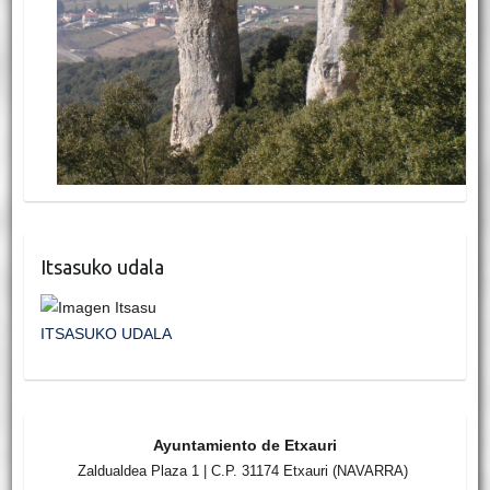
Itsasuko udala
ITSASUKO UDALA
Ayuntamiento de Etxauri
Zaldualdea Plaza 1 | C.P. 31174 Etxauri (NAVARRA)