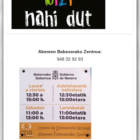
Abereen Babeserako Zentroa:
948 32 92 93