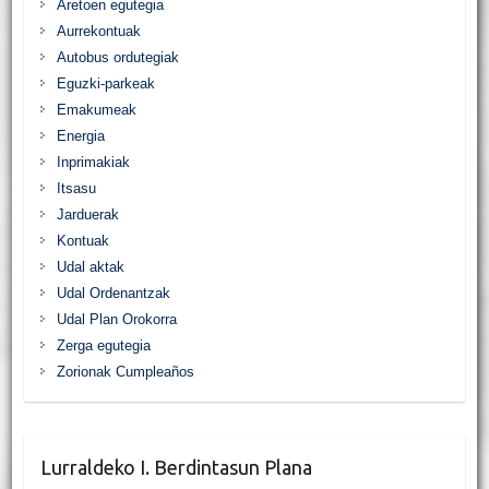
Aretoen egutegia
Aurrekontuak
Autobus ordutegiak
Eguzki-parkeak
Emakumeak
Energia
Inprimakiak
Itsasu
Jarduerak
Kontuak
Udal aktak
Udal Ordenantzak
Udal Plan Orokorra
Zerga egutegia
Zorionak Cumpleaños
Lurraldeko I. Berdintasun Plana