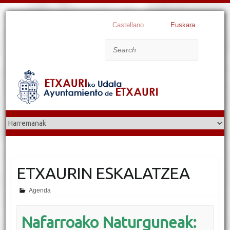
Castellano
Euskara
Search
ETXAURIN ESKALATZEA
Agenda
Nafarroako Naturguneak: