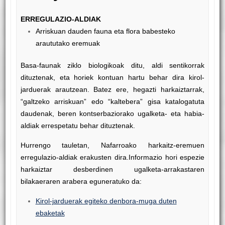
ERREGULAZIO-ALDIAK
Arriskuan dauden fauna eta flora babesteko
araututako eremuak
Basa-faunak ziklo biologikoak ditu, aldi sentikorrak
dituztenak, eta horiek kontuan hartu behar dira kirol-
jarduerak arautzean. Batez ere, hegazti harkaiztarrak,
“galtzeko arriskuan” edo “kaltebera” gisa katalogatuta
daudenak, beren kontserbaziorako ugalketa- eta habia-
aldiak errespetatu behar dituztenak.
Hurrengo tauletan, Nafarroako harkaitz-eremuen
erregulazio-aldiak erakusten dira.
Informazio hori espezie
harkaiztar desberdinen ugalketa-arrakastaren
bilakaeraren arabera eguneratuko da:
Kirol-jarduerak egiteko denbora-muga duten
ebaketak