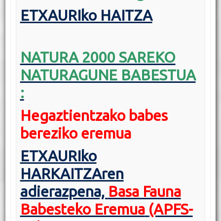
ETXAURIko HAITZA
NATURA 2000 SAREKO
NATURAGUNE BABESTUA
:
Hegaztientzako babes
bereziko eremua
ETXAURIko
HARKAITZAren
adierazpena,
Basa Fauna
Babesteko Eremua
(APFS-