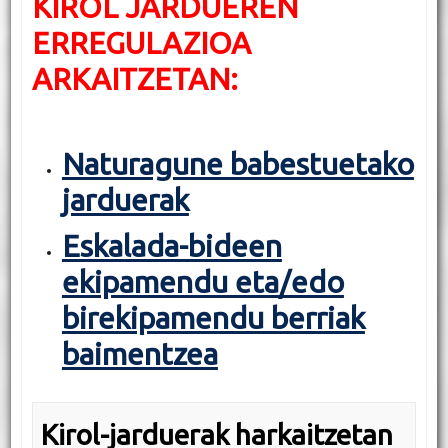
KIROL JARDUEREN
ERREGULAZIOA
ARKAITZETAN:
Naturagune babestuetako
jarduerak
Eskalada-bideen
ekipamendu eta/edo
birekipamendu berriak
baimentzea
Kirol-jarduerak harkaitzetan