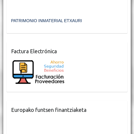
PATRIMONIO INMATERIAL ETXAURI
Factura Electrónica
Europako funtsen finantziaketa