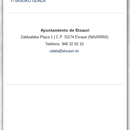
ITSASUKO UDALA
Ayuntamiento de Etxauri
Zaldualdea Plaza 1 | C.P. 31174 Etxauri (NAVARRA)
Teléfono: 948 32 93 10
udala@etxauri.es