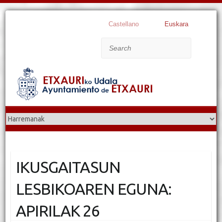
Castellano
Euskara
Search
IKUSGAITASUN
LESBIKOAREN EGUNA:
APIRILAK 26