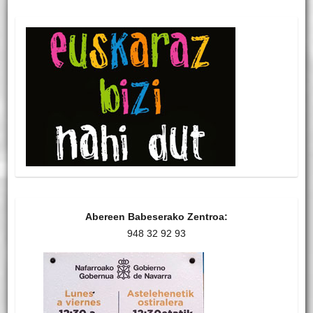
Abereen Babeserako Zentroa:
948 32 92 93