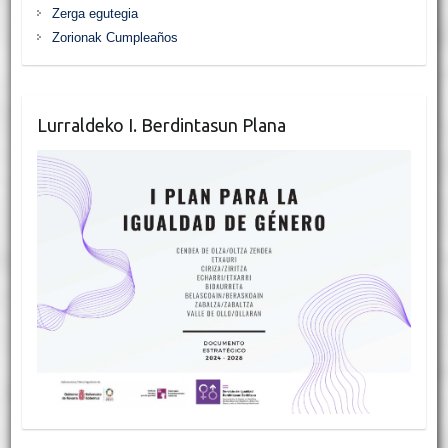
Zerga egutegia
Zorionak Cumpleaños
Lurraldeko I. Berdintasun Plana