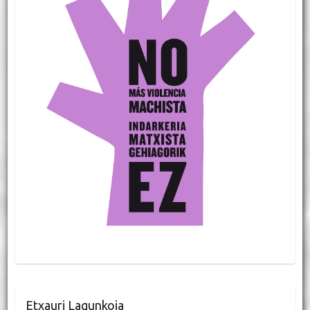
Etxauri Lagunkoia