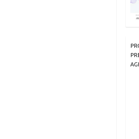
PR
PR
AG