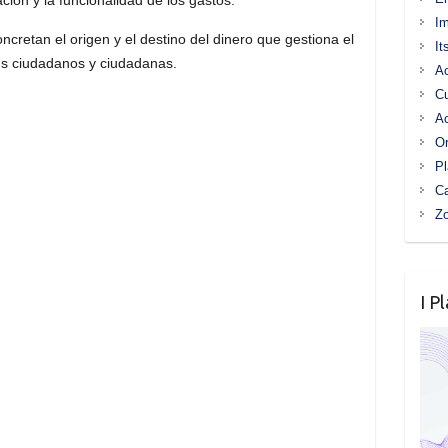
I
ncretan el origen y el destino del dinero que gestiona el
It
us ciudadanos y ciudadanas.
Ac
C
Ac
Or
Pl
Ca
Z
I P