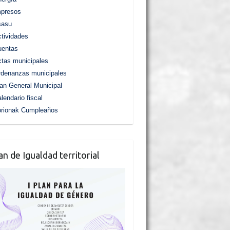
mpresos
sasu
tividades
uentas
tas municipales
denanzas municipales
an General Municipal
lendario fiscal
orionak Cumpleaños
lan de Igualdad territorial