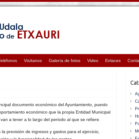
Teléfonos
Visítanos
Galería de fotos
Video
Enlaces
Conta
Cat
A
Ca
incipal documento económico del Ayuntamiento, puesto
P
portamiento económico que la propia Entidad Municipal
Ho
n a tener a lo largo del periodo al que se refiere.
Pa
Mu
a previsión de ingresos y gastos para el ejercicio,
En
ción y la funcionalidad de los gastos.