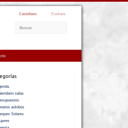
Castellano
Euskara
Buscar
cto
egorías
genda.
lendario salas
resupuestos
rarios autobús
rques Solares
jeres
ergía