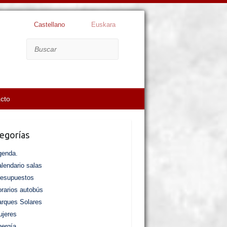
Castellano
Euskara
Buscar
cto
egorías
genda.
lendario salas
resupuestos
rarios autobús
rques Solares
jeres
ergía