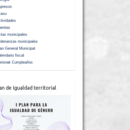
mpresos
sasu
tividades
uentas
tas municipales
denanzas municipales
an General Municipal
lendario fiscal
orionak Cumpleaños
lan de Igualdad territorial