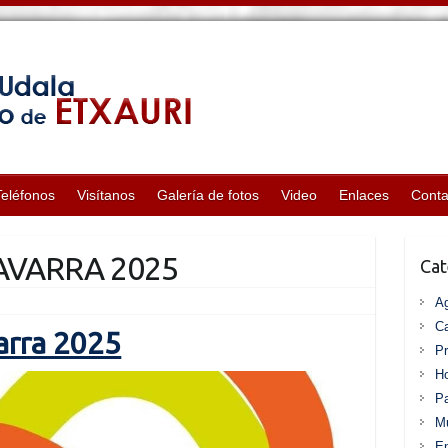
Teléfonos
Visítanos
Galería de fotos
Video
Enlaces
Conta
AVARRA 2025
Cat
A
Ca
arra 2025
P
Ho
Pa
Mu
En