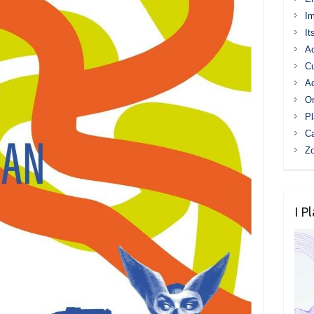
I
It
Ac
C
Ac
Or
Pl
Ca
Z
I P