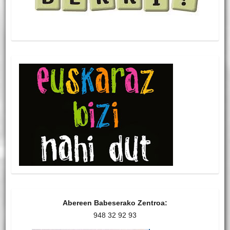
Abereen Babeserako Zentroa:
948 32 92 93