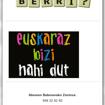
Abereen Babeserako Zentroa:
948 32 92 93