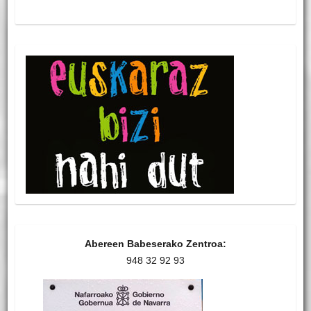
Abereen Babeserako Zentroa:
948 32 92 93