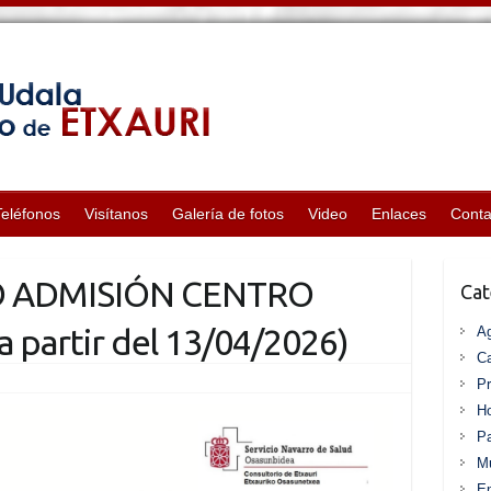
Teléfonos
Visítanos
Galería de fotos
Video
Enlaces
Conta
 ADMISIÓN CENTRO
Cat
 partir del 13/04/2026)
A
Ca
P
Ho
Pa
Mu
En