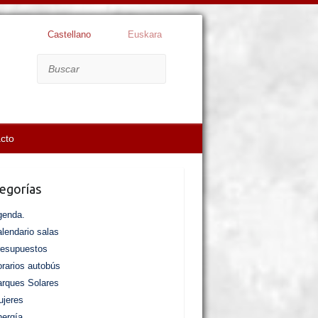
Castellano
Euskara
Buscar
cto
egorías
genda.
lendario salas
resupuestos
rarios autobús
rques Solares
jeres
ergía