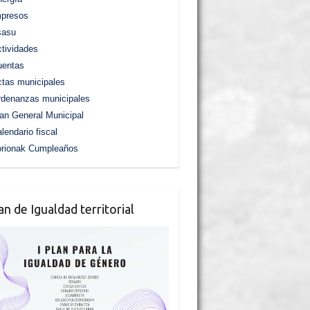
mpresos
sasu
tividades
uentas
tas municipales
denanzas municipales
an General Municipal
lendario fiscal
orionak Cumpleaños
lan de Igualdad territorial