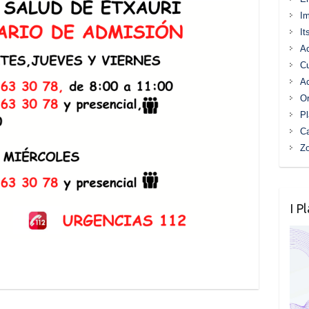
I
It
Ac
C
Ac
Or
Pl
Ca
Z
I P