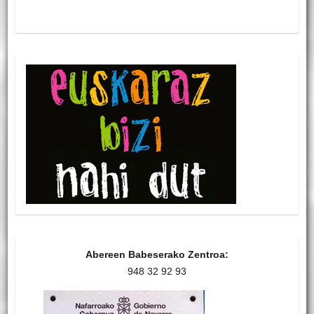
Abereen Babeserako Zentroa:
948 32 92 93