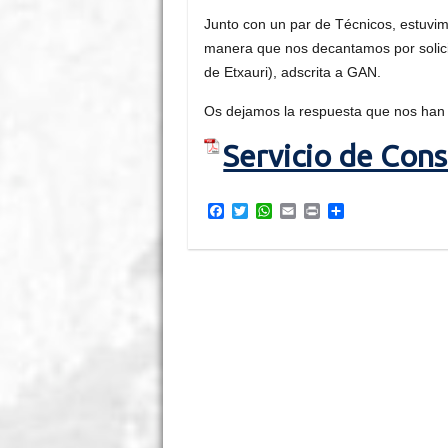
Junto con un par de Técnicos, estuvim
manera que nos decantamos por solici
de Etxauri), adscrita a GAN.
Os dejamos la respuesta que nos han 
Servicio de Cons
F
T
W
E
P
C
a
w
h
m
r
o
c
i
a
a
i
m
e
t
t
i
n
p
b
t
s
l
t
a
o
e
A
r
o
r
p
t
k
p
i
r