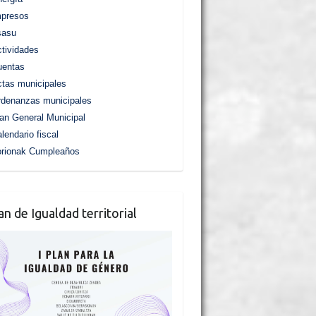
mpresos
sasu
tividades
uentas
tas municipales
denanzas municipales
an General Municipal
lendario fiscal
orionak Cumpleaños
lan de Igualdad territorial