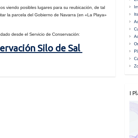
I
os viendo posibles lugares para su reubicación, de tal
It
tar la parcela del Gobierno de Navarra (en «La Playa»
Ac
C
dado desde el Servicio de Conservación:
Ac
Or
ervación Silo de Sal
Pl
Ca
Z
I P