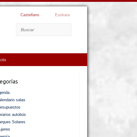
Castellano
Euskara
Buscar
cto
egorías
genda.
lendario salas
resupuestos
rarios autobús
rques Solares
jeres
ergía