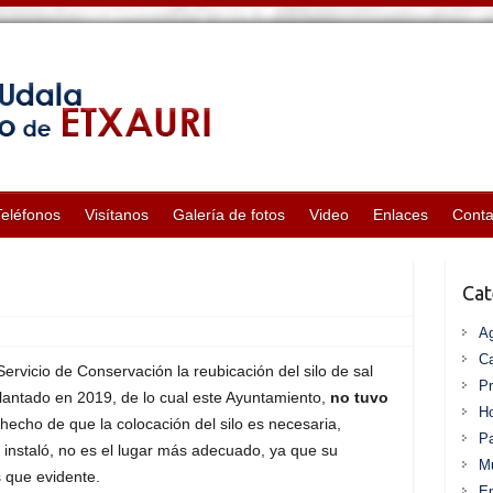
Teléfonos
Visítanos
Galería de fotos
Video
Enlaces
Conta
Cat
A
Ca
 Servicio de Conservación la reubicación del silo de sal
P
plantado en 2019, de lo cual este Ayuntamiento,
no tuvo
Ho
 hecho de que la colocación del silo es necesaria,
Pa
instaló, no es el lugar más adecuado, ya que su
Mu
s que evidente.
En