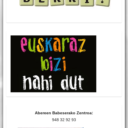
Abereen Babeserako Zentroa:
948 32 92 93