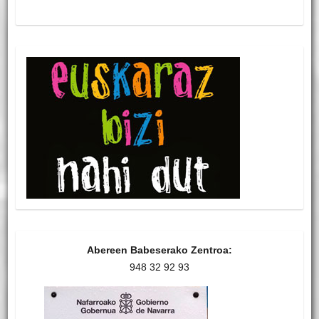
Abereen Babeserako Zentroa:
948 32 92 93