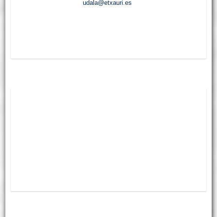
udala@etxauri.es