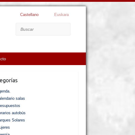
Castellano
Euskara
Buscar
cto
egorías
genda.
lendario salas
resupuestos
rarios autobús
rques Solares
jeres
ergía