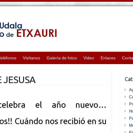
Teléfonos
Visítanos
Galería de fotos
Video
Enlaces
Conta
 JESUSA
Cat
A
Ca
 celebra el año nuevo…
P
Ho
Pa
os!! Cuándo nos recibió en su
Mu
En