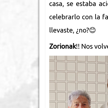
casa, se estaba ac
celebrarlo con la f
llevaste, ¿no?
😊
Zorionak
!! Nos vol