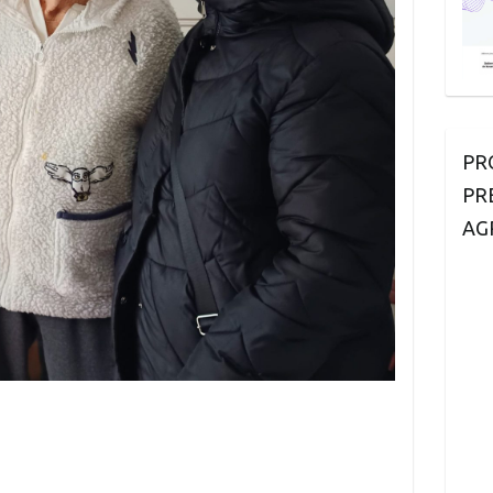
PR
PR
AG