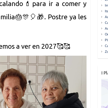
icalando
💄
para ir a comer y
I
It
amilia
🎂
🎊
🎈
🎁
. Postre ya les
Ac
C
Ac
Or
Pl
vemos a ver en 2027
🥰
🥰
Ca
Z
I P