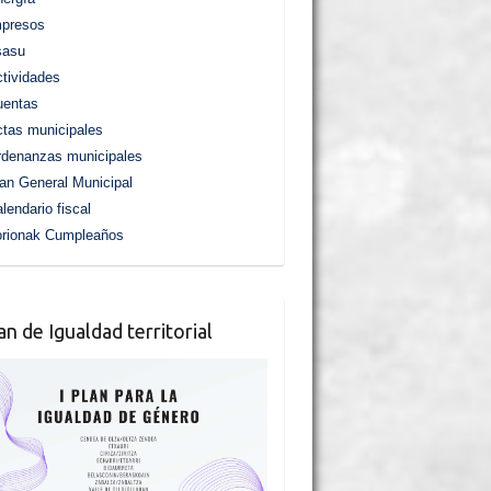
mpresos
sasu
tividades
uentas
tas municipales
denanzas municipales
an General Municipal
lendario fiscal
orionak Cumpleaños
lan de Igualdad territorial