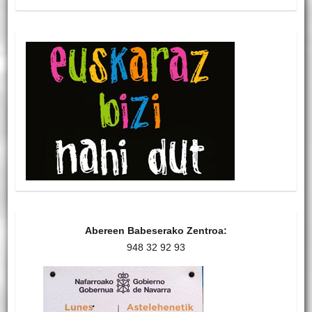
Abereen Babeserako Zentroa:
948 32 92 93