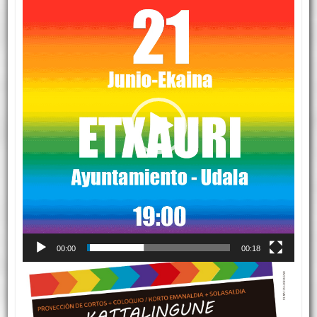
de
vídeo
00:00
00:18