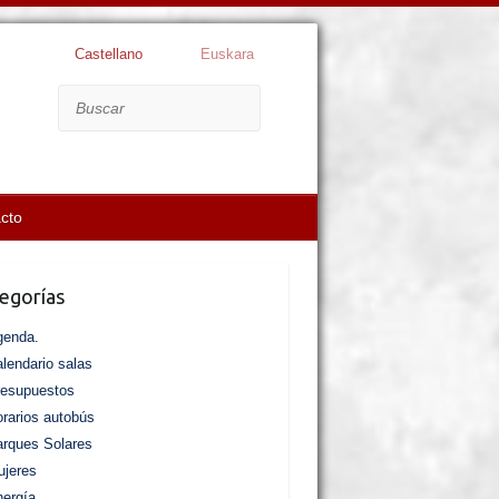
Castellano
Euskara
Buscar
cto
egorías
genda.
lendario salas
resupuestos
rarios autobús
rques Solares
jeres
ergía