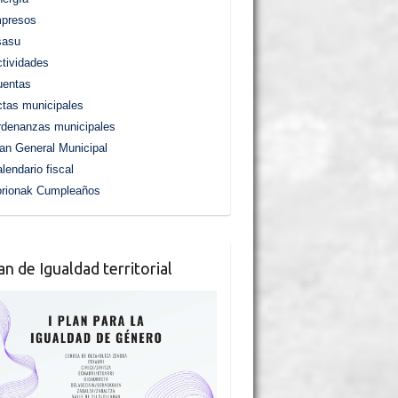
mpresos
sasu
tividades
uentas
tas municipales
denanzas municipales
an General Municipal
lendario fiscal
orionak Cumpleaños
lan de Igualdad territorial