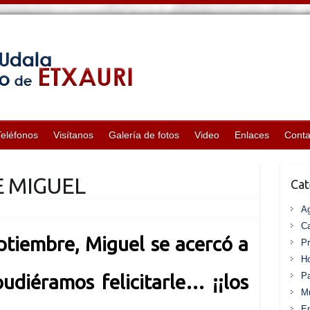
Teléfonos
Visítanos
Galería de fotos
Video
Enlaces
Conta
 MIGUEL
Cat
A
Ca
ptiembre, Miguel se acercó a
P
Ho
Pa
udiéramos felicitarle… ¡¡los
Mu
En