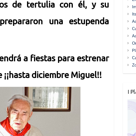
os de tertulia con él, y su
I
It
 prepararon una estupenda
Ac
C
Ac
Or
Pl
 vendrá a fiestas para estrenar
Ca
Z
e ¡¡hasta diciembre Miguel!!
I P