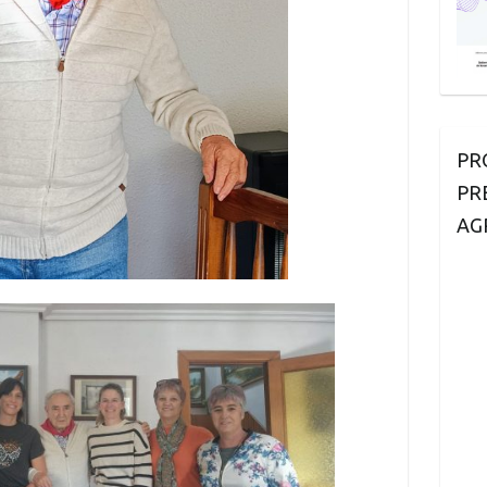
PR
PR
AG