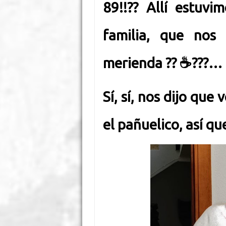
89!!
?
?
Allí estuvim
familia, que nos
merienda
?
?
☕
?
?
?
…
Sí, sí, nos dijo que
el pañuelico, así qu