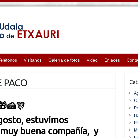
Teléfonos
Visítanos
Galería de fotos
Video
Enlaces
Conta
 PACO
Cat
A
Ca
🎁
🍰
🎊
P
Ho
gosto, estuvimos
Pa
 muy buena compañía, y
Mu
En