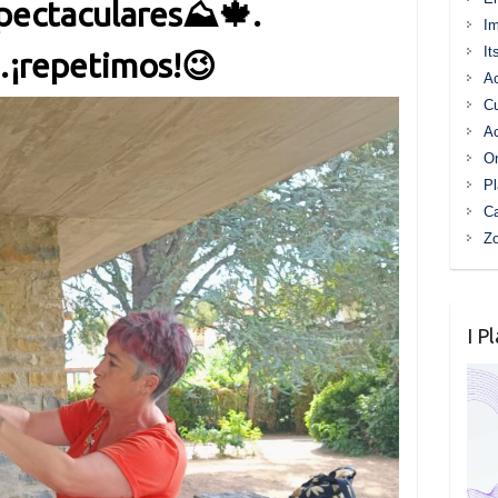
spectaculares
⛰️
🍁
.
I
It
…¡repetimos!😉
Ac
C
Ac
Or
Pl
Ca
Z
I P