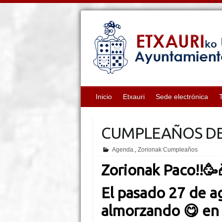
Inicio
Etxauri
Sede electrónica
CUMPLEAÑOS DE
Agenda.
,
Zorionak Cumpleaños
Zorionak Paco!!
🥳
El pasado 27 de a
almorzando 😋 en