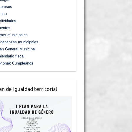
mpresos
sasu
tividades
uentas
tas municipales
denanzas municipales
an General Municipal
lendario fiscal
orionak Cumpleaños
lan de Igualdad territorial