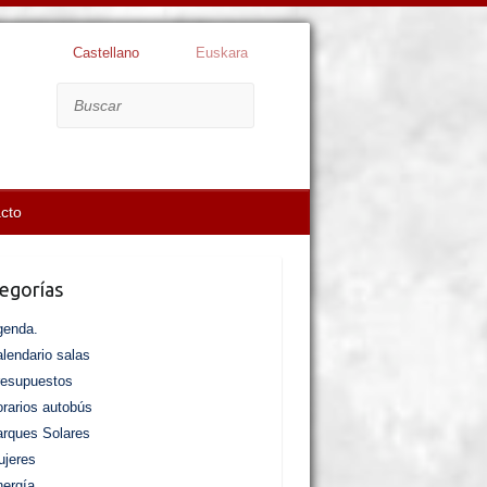
Castellano
Euskara
Buscar
cto
egorías
genda.
lendario salas
resupuestos
rarios autobús
rques Solares
jeres
ergía