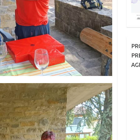
PR
PR
AG