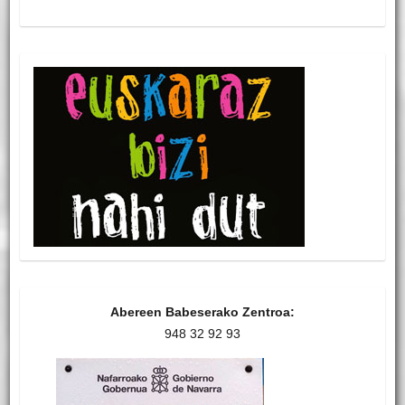
Abereen Babeserako Zentroa:
948 32 92 93