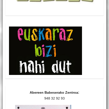
Abereen Babeserako Zentroa:
948 32 92 93