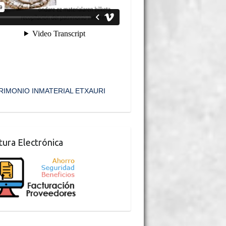
RIMONIO INMATERIAL ETXAURI
tura Electrónica