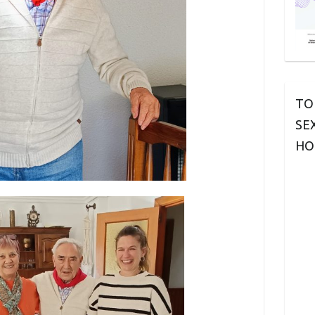
TO
SE
HO