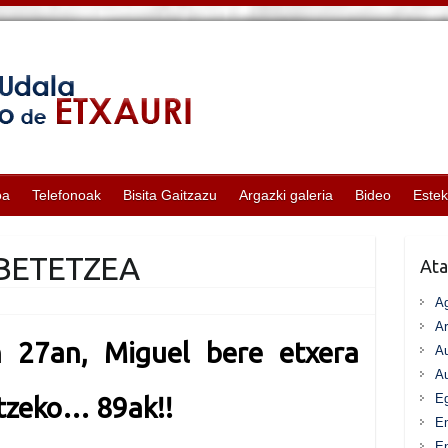
oa
Telefonoak
Bisita Gaitzazu
Argazki galeria
Bideo
Este
BETETZEA
Ata
A
Ar
n 27an, Miguel bere etxera
Au
Au
Eg
ntzeko… 89ak!!
E
En