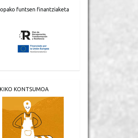
opako funtsen finantziaketa
KIKO KONTSUMOA