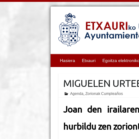
Hasiera
Etxauri
Egoitza elektronik
MIGUELEN URTE
Agenda
,
Zorionak Cumpleaños
Joan den irailare
hurbildu zen zorio