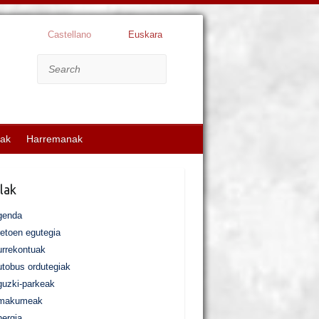
Castellano
Euskara
Search
kak
Harremanak
lak
genda
etoen egutegia
rrekontuak
tobus ordutegiak
uzki-parkeak
makumeak
ergia