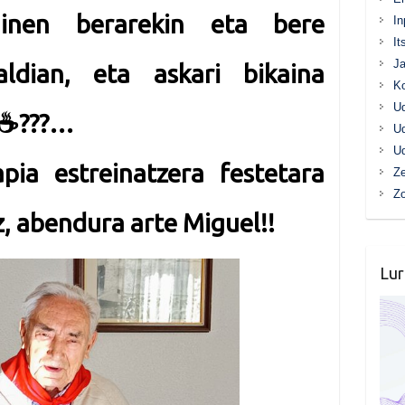
nen berarekin eta bere
In
It
Ja
saldian, eta askari bikaina
K
Ud
☕
?
?
?
…
Ud
Ud
pia estreinatzera festetara
Ze
Z
z, abendura arte Miguel!!
Lur