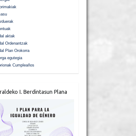
primakiak
sasu
rduerak
ontuak
al aktak
al Ordenantzak
al Plan Orokorra
rga egutegia
orionak Cumpleaños
raldeko I. Berdintasun Plana