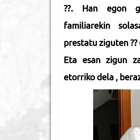
?
?.
Han egon gi
familiarekin sola
prestatu ziguten
?
?
Eta esan zigun za
etorriko dela , bera