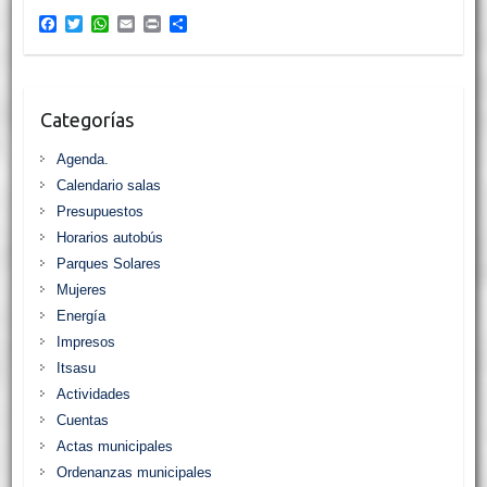
F
T
W
E
P
C
a
w
h
m
r
o
c
i
a
a
i
m
e
t
t
i
n
p
b
t
s
l
t
a
o
e
A
r
Categorías
o
r
p
t
k
p
i
Agenda.
r
Calendario salas
Presupuestos
Horarios autobús
Parques Solares
Mujeres
Energía
Impresos
Itsasu
Actividades
Cuentas
Actas municipales
Ordenanzas municipales