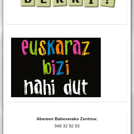
Abereen Babeserako Zentroa:
948 32 92 93