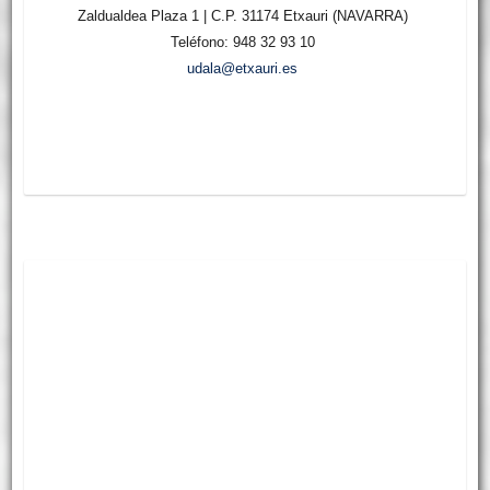
Zaldualdea Plaza 1 | C.P. 31174 Etxauri (NAVARRA)
Teléfono: 948 32 93 10
udala@etxauri.es