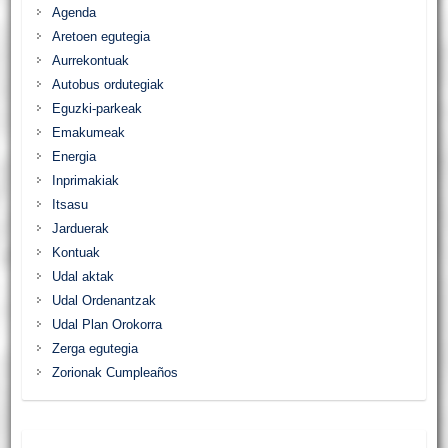
Agenda
Aretoen egutegia
Aurrekontuak
Autobus ordutegiak
Eguzki-parkeak
Emakumeak
Energia
Inprimakiak
Itsasu
Jarduerak
Kontuak
Udal aktak
Udal Ordenantzak
Udal Plan Orokorra
Zerga egutegia
Zorionak Cumpleaños