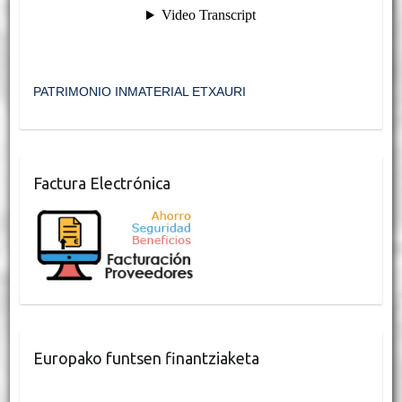
PATRIMONIO INMATERIAL ETXAURI
Factura Electrónica
Europako funtsen finantziaketa