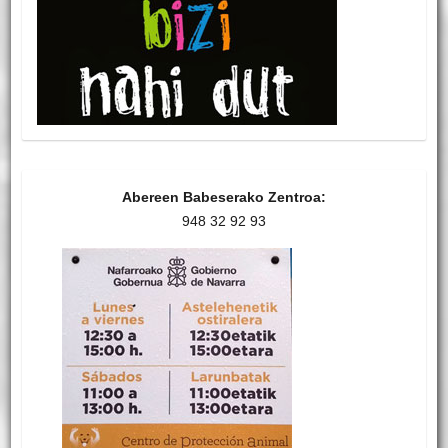
Abereen Babeserako Zentroa:
948 32 92 93