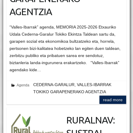
AGENTZIA
“Valles-Ibarrak” agenda, MEMORIA 2025-2026 Etxauriko
Udala Cederna-Garalur Tokiko Ekintza Taldean sartu da,
garapen sozial eta ekonomikoa bultzatzeko eta, horrela,
pertsonen bizi-kalitatea hobetzeko lan egiten duen taldean,
zerbitzu publiko eta pribatuen sarea ere sendotuz,
biztanleria landa-ingurunera erakartzeko. “Valles-Ibarrak”
agendako kide…
CEDERNA-GARALUR, VALLES-IBARRAK
Agenda
TOKIKO GARAPENERAKO AGENTZIA
read more
RURALNAV: