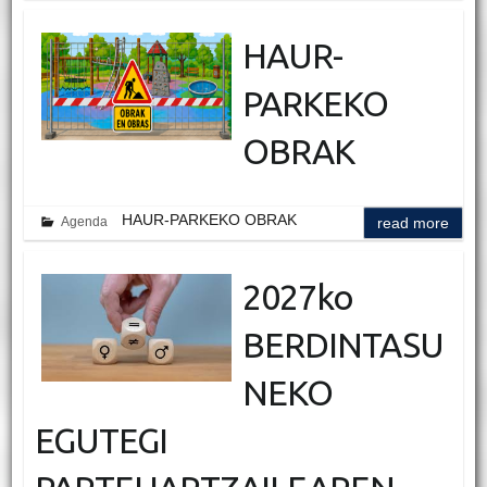
HAUR-
PARKEKO
OBRAK
HAUR-PARKEKO OBRAK
Agenda
read more
2027ko
BERDINTASU
NEKO
EGUTEGI