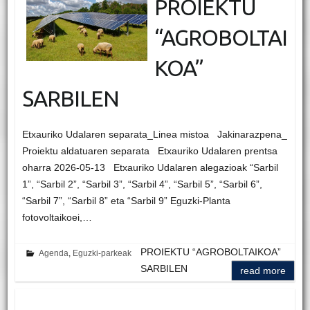
PROIEKTU
“AGROBOLTAI
KOA”
SARBILEN
Etxauriko Udalaren separata_Linea mistoa Jakinarazpena_
Proiektu aldatuaren separata Etxauriko Udalaren prentsa
oharra 2026-05-13 Etxauriko Udalaren alegazioak “Sarbil
1”, “Sarbil 2”, “Sarbil 3”, “Sarbil 4”, “Sarbil 5”, “Sarbil 6”,
“Sarbil 7”, “Sarbil 8” eta “Sarbil 9” Eguzki-Planta
fotovoltaikoei,…
PROIEKTU “AGROBOLTAIKOA”
Agenda
,
Eguzki-parkeak
SARBILEN
read more