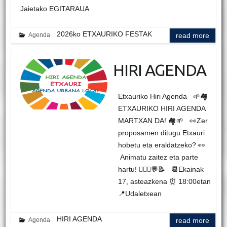
Jaietako EGITARAUA
2026ko ETXAURIKO FESTAK
Agenda
read more
HIRI AGENDA
Etxauriko Hiri Agenda 🌱🏘️
ETXAURIKO HIRI AGENDA
MARTXAN DA! 🏘️🌱 👀Zer
proposamen ditugu Etxauri
hobetu eta eraldatzeko? 👀
Animatu zaitez eta parte
hartu! 🙋🏻‍♀️💬📝 📆Ekainak
17, asteazkena ⏰ 18:00etan
📍Udaletxean
HIRI AGENDA
Agenda
read more