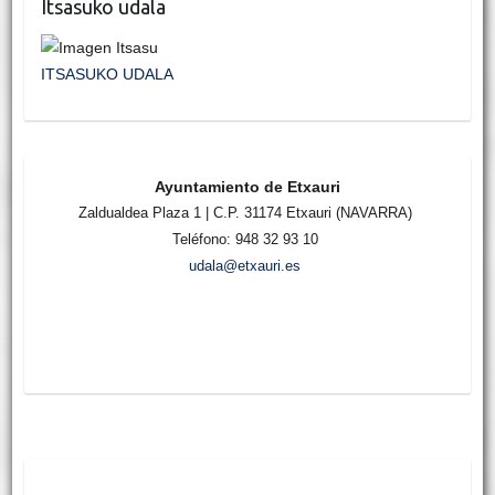
Itsasuko udala
ITSASUKO UDALA
Ayuntamiento de Etxauri
Zaldualdea Plaza 1 | C.P. 31174 Etxauri (NAVARRA)
Teléfono: 948 32 93 10
udala@etxauri.es