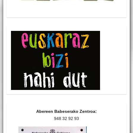
Abereen Babeserako Zentroa:
948 32 92 93