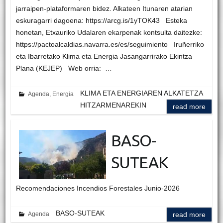
jarraipen-plataformaren bidez. Alkateen Itunaren atarian
eskuragarri dagoena: https://arcg.is/1yTOK43 Esteka
honetan, Etxauriko Udalaren ekarpenak kontsulta daitezke:
https://pactoalcaldias.navarra.es/es/seguimiento Iruñerriko
eta Ibarretako Klima eta Energia Jasangarrirako Ekintza
Plana (KEJEP) Web orria: …
KLIMA ETA ENERGIAREN ALKATETZA
Agenda
,
Energia
HITZARMENAREKIN
read more
BASO-
SUTEAK
Recomendaciones Incendios Forestales Junio-2026
BASO-SUTEAK
Agenda
read more