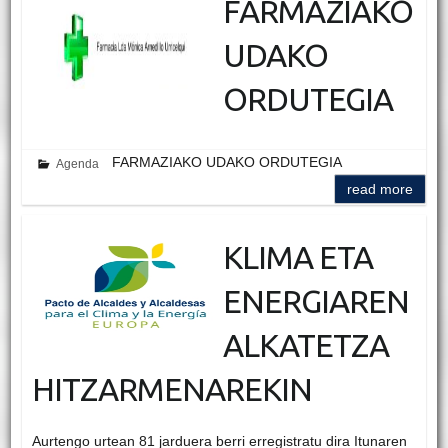
FARMAZIAKO
UDAKO
ORDUTEGIA
FARMAZIAKO UDAKO ORDUTEGIA
Agenda
read more
KLIMA ETA
ENERGIAREN
ALKATETZA
HITZARMENAREKIN
Aurtengo urtean 81 jarduera berri erregistratu dira Itunaren