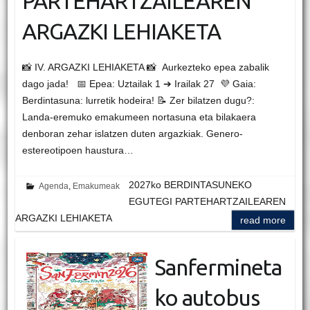
PARTEHARTZAILEAREN
ARGAZKI LEHIAKETA
📸 IV. ARGAZKI LEHIAKETA 📸 Aurkezteko epea zabalik
dago jada! 📅 Epea: Uztailak 1 ➔ Irailak 27 💜 Gaia:
Berdintasuna: lurretik hodeira! 📝 Zer bilatzen dugu?:
Landa-eremuko emakumeen nortasuna eta bilakaera
denboran zehar islatzen duten argazkiak. Genero-
estereotipoen haustura…
2027ko BERDINTASUNEKO
Agenda
,
Emakumeak
EGUTEGI PARTEHARTZAILEAREN
ARGAZKI LEHIAKETA
read more
Sanfermineta
ko autobus