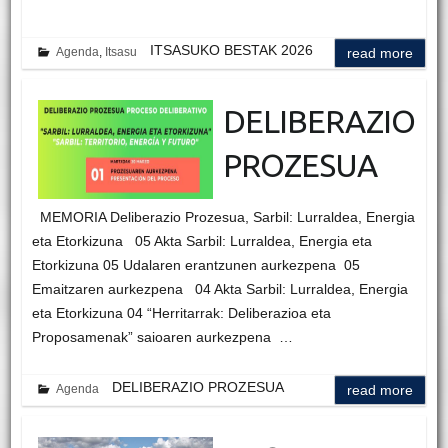
ITSASUKO BESTAK 2026
Agenda
,
Itsasu
read more
DELIBERAZIO
PROZESUA
MEMORIA Deliberazio Prozesua, Sarbil: Lurraldea, Energia
eta Etorkizuna 05 Akta Sarbil: Lurraldea, Energia eta
Etorkizuna 05 Udalaren erantzunen aurkezpena 05
Emaitzaren aurkezpena 04 Akta Sarbil: Lurraldea, Energia
eta Etorkizuna 04 “Herritarrak: Deliberazioa eta
Proposamenak” saioaren aurkezpena …
DELIBERAZIO PROZESUA
Agenda
read more