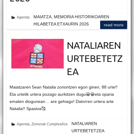
MAIATZA, MEMORIA HISTORIKOAREN
Agenda
HILABETEA ETXAURIN 2026
read more
NATALIAREN
URTEBETETZ
EA
Maiatzaren 5ean Natalia zoriontzen egon ginen, 88 urte!!
Eta urtetik urtera pozago aurkitzen dugu😀😀eta oparia
ematen diogunean… are gehiago! Datorren urtera arte
Natalia!! Spasiva🥰
NATALIAREN
Agenda
,
Zorionak Cumpleaños
URTEBETETZEA