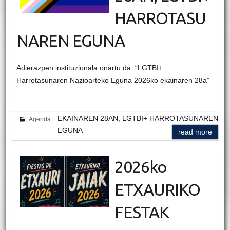
HARROTASU
NAREN EGUNA
Adierazpen instituzionala onartu da: “LGTBI+
Harrotasunaren Nazioarteko Eguna 2026ko ekainaren 28a”
EKAINAREN 28AN, LGTBI+ HARROTASUNAREN
Agenda
EGUNA
read more
2026ko
ETXAURIKO
FESTAK