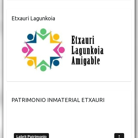
Etxauri Lagunkoia
PATRIMONIO INMATERIAL ETXAURI