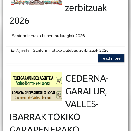
zerbitzuak
2026
Sanferminetako busen ordutegiak 2026
Sanferminetako autobus zerbitzuak 2026
Agenda
read more
CEDERNA-
GARALUR,
VALLES-
IBARRAK TOKIKO
GARAPENERAKO