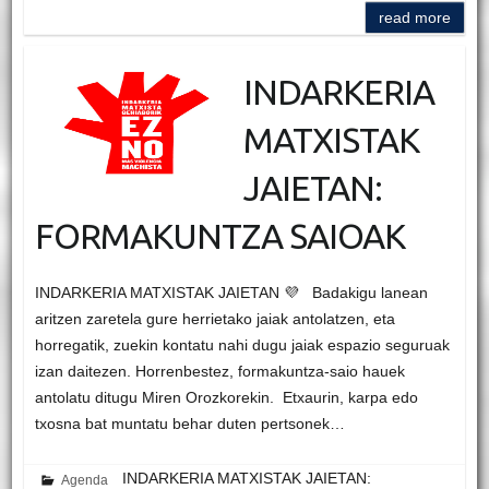
read more
INDARKERIA
MATXISTAK
JAIETAN:
FORMAKUNTZA SAIOAK
INDARKERIA MATXISTAK JAIETAN 💜 Badakigu lanean
aritzen zaretela gure herrietako jaiak antolatzen, eta
horregatik, zuekin kontatu nahi dugu jaiak espazio seguruak
izan daitezen. Horrenbestez, formakuntza-saio hauek
antolatu ditugu Miren Orozkorekin. Etxaurin, karpa edo
txosna bat muntatu behar duten pertsonek…
INDARKERIA MATXISTAK JAIETAN:
Agenda