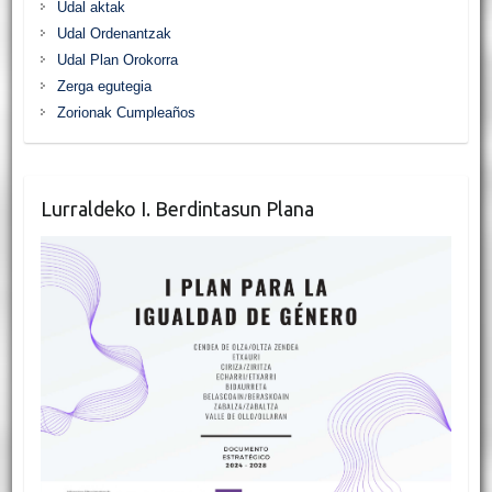
Udal aktak
Udal Ordenantzak
Udal Plan Orokorra
Zerga egutegia
Zorionak Cumpleaños
Lurraldeko I. Berdintasun Plana