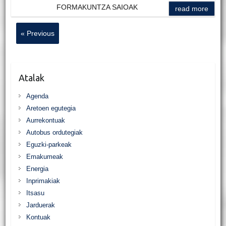
FORMAKUNTZA SAIOAK
read more
« Previous
Atalak
Agenda
Aretoen egutegia
Aurrekontuak
Autobus ordutegiak
Eguzki-parkeak
Emakumeak
Energia
Inprimakiak
Itsasu
Jarduerak
Kontuak