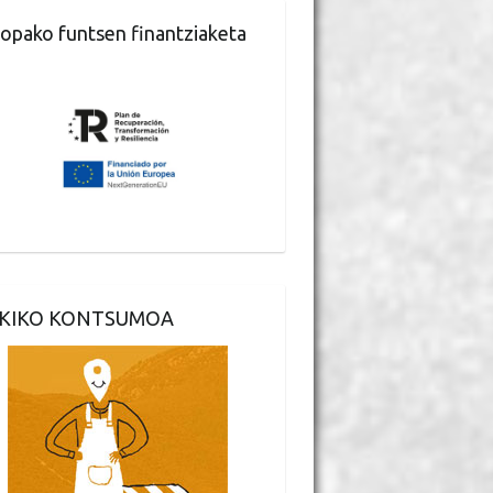
opako funtsen finantziaketa
KIKO KONTSUMOA