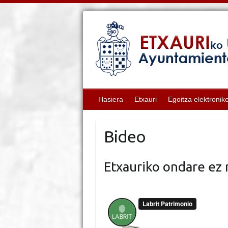
Hasiera
Etxauri
Egoitza elektronik
Bideo
Etxauriko ondare ez 