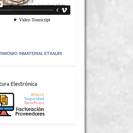
RIMONIO INMATERIAL ETXAURI
tura Electrónica