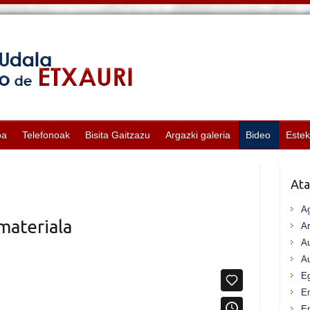
oa
Telefonoak
Bisita Gaitzazu
Argazki galeria
Bideo
Este
Ata
A
materiala
Ar
Au
Au
Eg
E
En