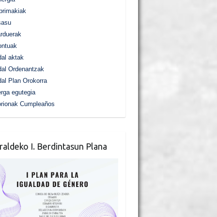
primakiak
sasu
rduerak
ontuak
al aktak
al Ordenantzak
al Plan Orokorra
rga egutegia
orionak Cumpleaños
raldeko I. Berdintasun Plana