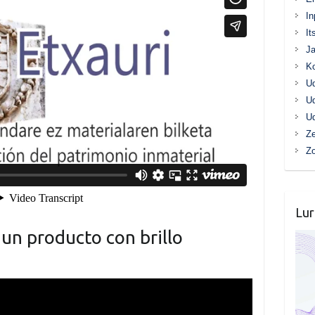
In
It
Ja
K
Ud
Ud
Ud
Ze
Z
Lur
 un producto con brillo