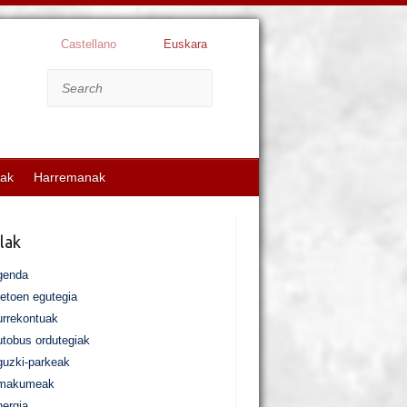
Castellano
Euskara
Search
kak
Harremanak
lak
genda
etoen egutegia
rrekontuak
tobus ordutegiak
uzki-parkeak
makumeak
ergia