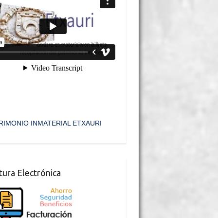
RIMONIO INMATERIAL ETXAURI
tura Electrónica