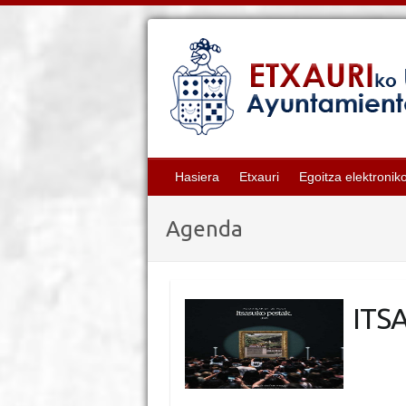
Hasiera
Etxauri
Egoitza elektronik
Agenda
ITS