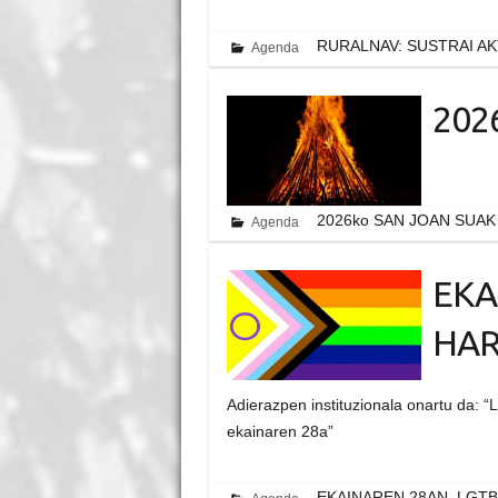
RURALNAV: SUSTRAI A
Agenda
202
2026ko SAN JOAN SUAK
Agenda
EKA
HAR
Adierazpen instituzionala onartu da:
ekainaren 28a”
EKAINAREN 28AN, LGT