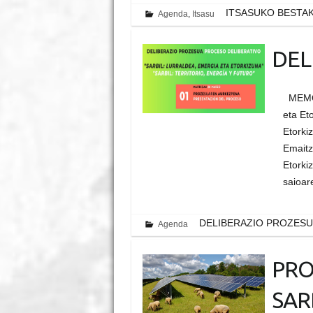
ITSASUKO BESTAK
Agenda
,
Itsasu
DEL
MEMORI
eta Et
Etorki
Emaitz
Etorki
saioa
DELIBERAZIO PROZES
Agenda
PRO
SAR