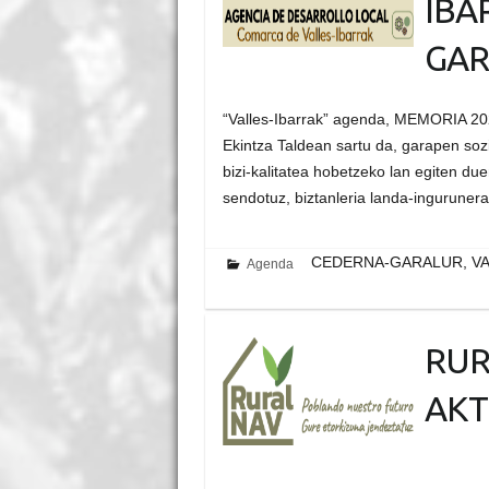
IBA
GAR
“Valles-Ibarrak” agenda, MEMORIA 20
Ekintza Taldean sartu da, garapen soz
bizi-kalitatea hobetzeko lan egiten due
sendotuz, biztanleria landa-ingurune
CEDERNA-GARALUR, VA
Agenda
RUR
AKT