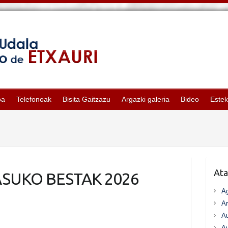
oa
Telefonoak
Bisita Gaitzazu
Argazki galeria
Bideo
Este
Ata
ASUKO BESTAK 2026
A
Ar
Au
Au