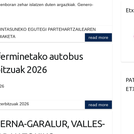
enboran zehar islatzen duten argazkiak. Genero-
Etx
DINTASUNEKO EGUTEGI PARTEHARTZAILEAREN
HIAKETA
read more
ferminetako autobus
itzuak 2026
PA
26
ET
zerbitzuak 2026
read more
ERNA-GARALUR, VALLES-