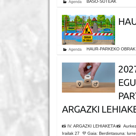
BASO-SUTEAK
Agenda
HAU
HAUR-PARKEKO OBRAK
Agenda
202
EGU
PAR
ARGAZKI LEHIAK
📸 IV. ARGAZKI LEHIAKETA 📸 Aurkezt
Irailak 27 💜 Gaia: Berdintasuna: lur