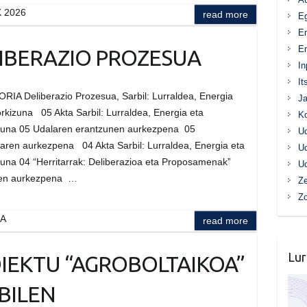
 2026
read more
Eg
E
En
IBERAZIO PROZESUA
In
It
A Deliberazio Prozesua, Sarbil: Lurraldea, Energia
Ja
orkizuna 05 Akta Sarbil: Lurraldea, Energia eta
K
zuna 05 Udalaren erantzunen aurkezpena 05
Ud
aren aurkezpena 04 Akta Sarbil: Lurraldea, Energia eta
Ud
zuna 04 “Herritarrak: Deliberazioa eta Proposamenak”
Ud
ren aurkezpena …
Ze
Z
UA
read more
Lur
IEKTU “AGROBOLTAIKOA”
BILEN