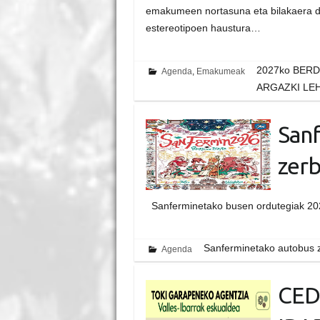
emakumeen nortasuna eta bilakaera d
estereotipoen haustura…
2027ko BER
Agenda
,
Emakumeak
ARGAZKI LE
San
zerb
Sanferminetako busen ordutegiak 20
Sanferminetako autobus 
Agenda
CED