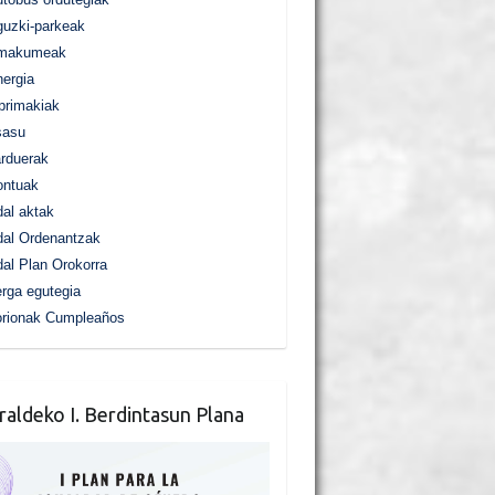
uzki-parkeak
makumeak
ergia
primakiak
sasu
rduerak
ontuak
al aktak
al Ordenantzak
al Plan Orokorra
rga egutegia
orionak Cumpleaños
raldeko I. Berdintasun Plana