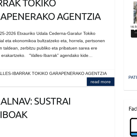
RRAK TOKIKO
APENERAKO AGENTZIA
25-2026 Etxauriko Udala Cederna-Garalur Tokiko
ial eta ekonomikoa bultzatzeko eta, horrela, pertsonen
n taldean, zerbitzu publiko eta pribatuen sarea ere
ra erakartzeko. “Valles-Ibarrak” agendako kide…
LLES-IBARRAK TOKIKO GARAPENERAKO AGENTZIA
PAT
read more
ALNAV: SUSTRAI
Fac
IBOAK