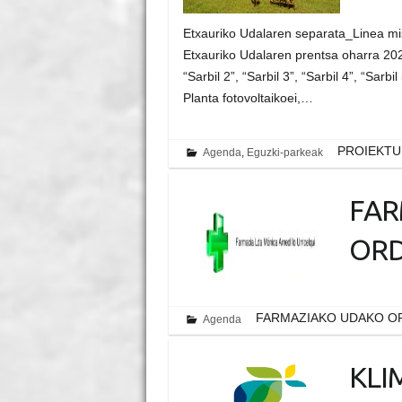
Etxauriko Udalaren separata_Linea m
Etxauriko Udalaren prentsa oharra 20
“Sarbil 2”, “Sarbil 3”, “Sarbil 4”, “Sarbil
Planta fotovoltaikoei,…
PROIEKTU
Agenda
,
Eguzki-parkeak
FAR
ORD
FARMAZIAKO UDAKO O
Agenda
KLI