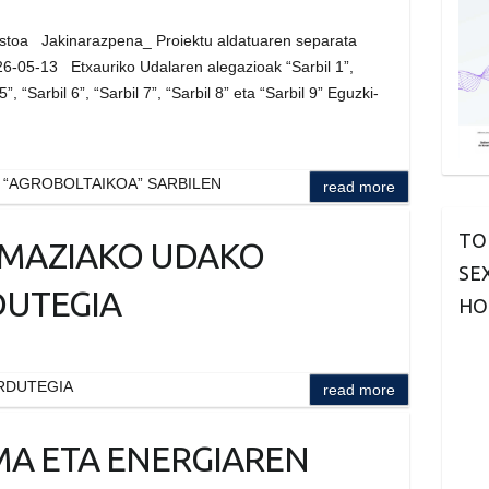
istoa Jakinarazpena_ Proiektu aldatuaren separata
26-05-13 Etxauriko Udalaren alegazioak “Sarbil 1”,
 5”, “Sarbil 6”, “Sarbil 7”, “Sarbil 8” eta “Sarbil 9” Eguzki-
 “AGROBOLTAIKOA” SARBILEN
read more
TO
MAZIAKO UDAKO
SE
UTEGIA
HO
RDUTEGIA
read more
MA ETA ENERGIAREN