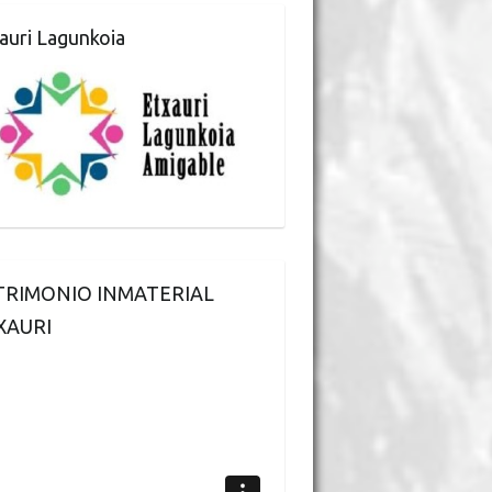
auri Lagunkoia
TRIMONIO INMATERIAL
XAURI