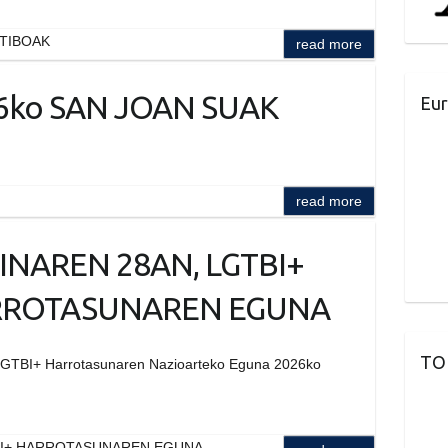
KTIBOAK
read more
6ko SAN JOAN SUAK
Eur
read more
INAREN 28AN, LGTBI+
ROTASUNAREN EGUNA
TO
 “LGTBI+ Harrotasunaren Nazioarteko Eguna 2026ko
BI+ HARROTASUNAREN EGUNA