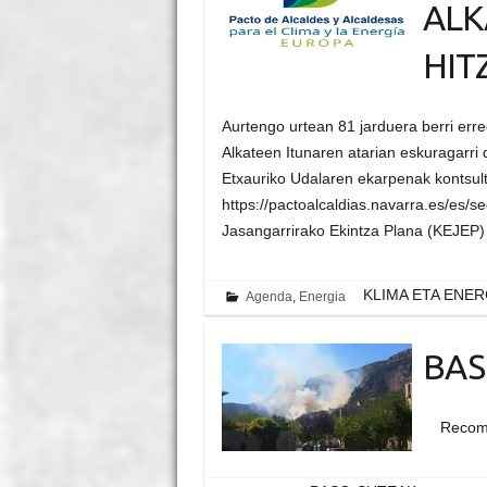
ALK
HIT
Aurtengo urtean 81 jarduera berri erre
Alkateen Itunaren atarian eskuragarr
Etxauriko Udalaren ekarpenak kontsult
https://pactoalcaldias.navarra.es/es/s
Jasangarrirako Ekintza Plana (KEJE
KLIMA ETA ENE
Agenda
,
Energia
BAS
Recom