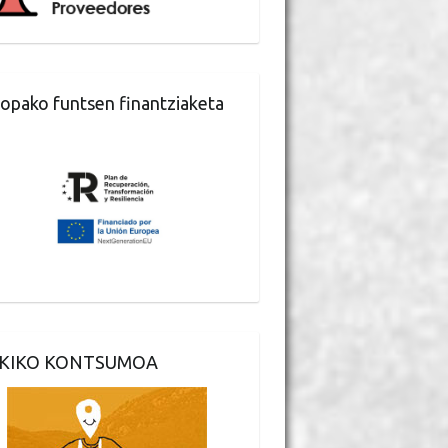
opako funtsen finantziaketa
KIKO KONTSUMOA