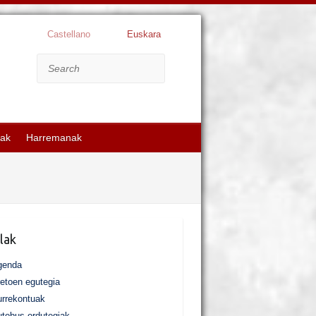
Castellano
Euskara
Search
kak
Harremanak
lak
genda
etoen egutegia
rrekontuak
tobus ordutegiak