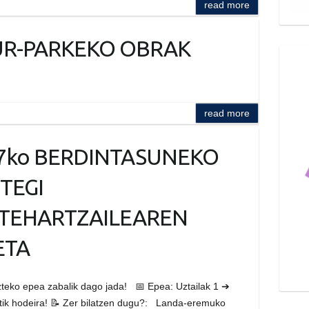
read more
R-PARKEKO OBRAK
read more
7ko BERDINTASUNEKO
TEGI
TEHARTZAILEAREN
ETA
eko epea zabalik dago jada! 📅 Epea: Uztailak 1 ➔
retik hodeira! 📝 Zer bilatzen dugu?: Landa-eremuko