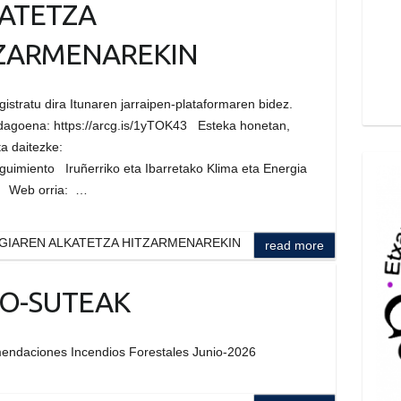
ATETZA
ZARMENAREKIN
gistratu dira Itunaren jarraipen-plataformaren bidez.
i dagoena: https://arcg.is/1yTOK43 Esteka honetan,
a daitezke:
eguimiento Iruñerriko eta Ibarretako Klima eta Energia
P) Web orria: …
RGIAREN ALKATETZA HITZARMENAREKIN
read more
O-SUTEAK
endaciones Incendios Forestales Junio-2026