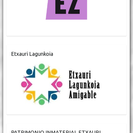
Etxauri Lagunkoia
PATRIMONIO INMATERIAL ETXAURI