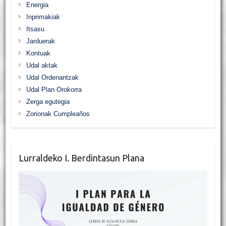
Energia
Inprimakiak
Itsasu
Jarduerak
Kontuak
Udal aktak
Udal Ordenantzak
Udal Plan Orokorra
Zerga egutegia
Zorionak Cumpleaños
Lurraldeko I. Berdintasun Plana