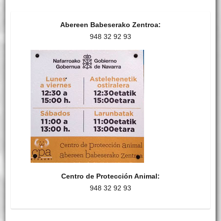
Abereen Babeserako Zentroa:
948 32 92 93
Centro de Protección Animal:
948 32 92 93