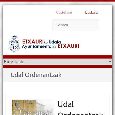
Castellano
Euskara
Search
Udal Ordenantzak
Udal