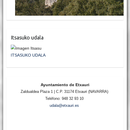
Itsasuko udala
ITSASUKO UDALA
Ayuntamiento de Etxauri
Zaldualdea Plaza 1 | C.P. 31174 Etxauri (NAVARRA)
Teléfono: 948 32 93 10
udala@etxauri.es