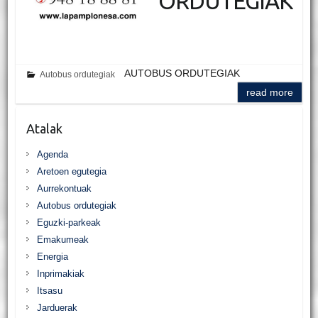
ORDUTEGIAK
AUTOBUS ORDUTEGIAK
Autobus ordutegiak
read more
Atalak
Agenda
Aretoen egutegia
Aurrekontuak
Autobus ordutegiak
Eguzki-parkeak
Emakumeak
Energia
Inprimakiak
Itsasu
Jarduerak