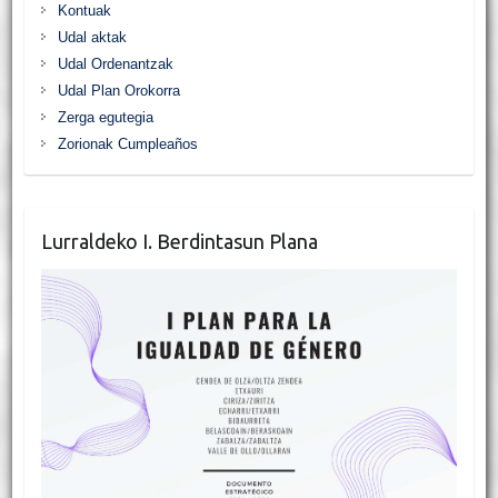
Kontuak
Udal aktak
Udal Ordenantzak
Udal Plan Orokorra
Zerga egutegia
Zorionak Cumpleaños
Lurraldeko I. Berdintasun Plana