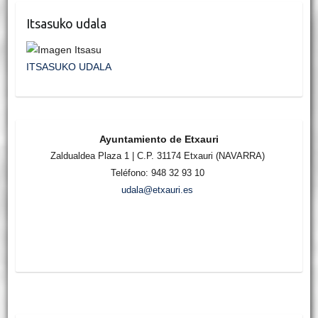
Itsasuko udala
ITSASUKO UDALA
Ayuntamiento de Etxauri
Zaldualdea Plaza 1 | C.P. 31174 Etxauri (NAVARRA)
Teléfono: 948 32 93 10
udala@etxauri.es