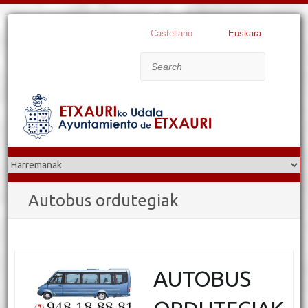
Castellano
Euskara
Search
Autobus ordutegiak
AUTOBUS