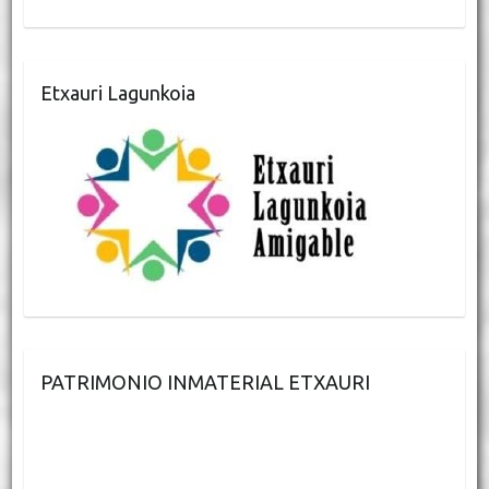
Etxauri Lagunkoia
PATRIMONIO INMATERIAL ETXAURI