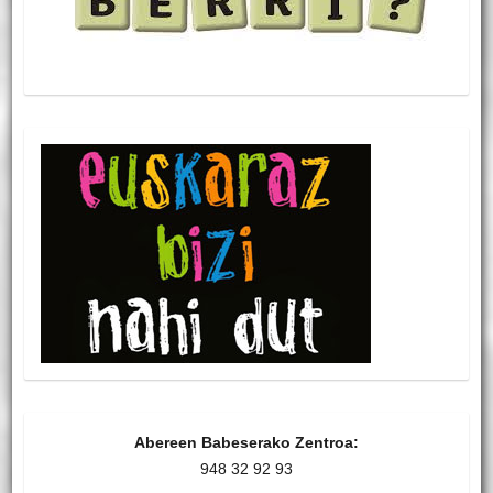
Abereen Babeserako Zentroa:
948 32 92 93