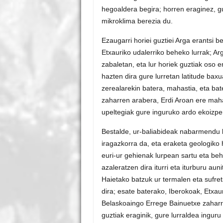
hegoaldera begira; horren eraginez, gu
mikroklima berezia du.
Ezaugarri horiei guztiei Arga erantsi b
Etxauriko udalerriko beheko lurrak; A
zabaletan, eta lur horiek guztiak oso 
hazten dira gure lurretan latitude ba
zerealarekin batera, mahastia, eta bate
zaharren arabera, Erdi Aroan ere mah
upeltegiak gure inguruko ardo ekoizpe
Bestalde, ur-baliabideak nabarmendu b
iragazkorra da, eta eraketa geologiko 
euri-ur gehienak lurpean sartu eta be
azaleratzen dira iturri eta iturburu auni
Haietako batzuk ur termalen eta sufre
dira; esate baterako, Iberokoak, Etxau
Belaskoaingo Errege Bainuetxe zahar
guztiak eraginik, gure lurraldea ingur