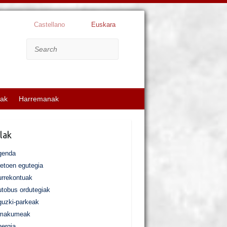
Castellano
Euskara
Search
kak
Harremanak
lak
genda
etoen egutegia
rrekontuak
tobus ordutegiak
uzki-parkeak
makumeak
ergia