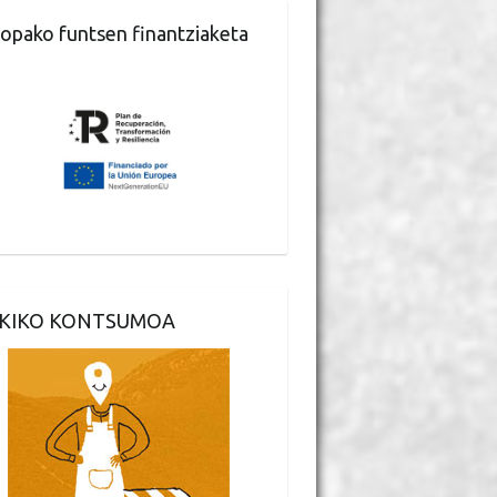
opako funtsen finantziaketa
KIKO KONTSUMOA