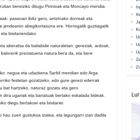
rrutian bereiziko ditugu Pirinioak eta Moncayo mendia.
In
It
aiak- paseoan ibiliz gero, antzinako dorreak eta
Ja
re jendearen abegikortasuna ere. Horregatik guztiagatik
K
eta bisitariendako.
Ud
Ud
 eta aberatsa da baliabide naturaletan: gereziak, ardoak,
Ud
balorerik preziatuena natura bera da, eta bere
Ze
Z
zeko: negua eta udazkena Sarbil mendian edo Arga
herriko festetan gozatzeko, edo gure gerezi ederrak
tu bat hartzeko, naturaz gozatu eta gero.
Lur
n dira ugariak eta bariatuak bertako eskalada bideak.
o diegu bertakoei eta bisitariei.
b hau zuen gustukoa izatea, eta lagungarri izan dadila