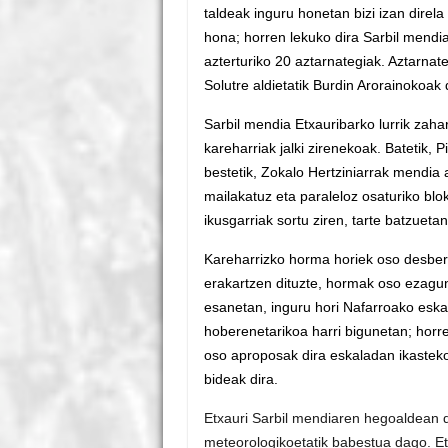
taldeak inguru honetan bizi izan direla
hona; horren lekuko dira Sarbil mendia
azterturiko 20 aztarnategiak. Aztarnat
Solutre aldietatik Burdin Arorainokoak 
Sarbil mendia Etxauribarko lurrik zaha
kareharriak jalki zirenekoak. Batetik, P
bestetik, Zokalo Hertziniarrak mendia 
mailakatuz eta paraleloz osaturiko blo
ikusgarriak sortu ziren, tarte batzuet
Kareharrizko horma horiek oso desberd
erakartzen dituzte, hormak oso ezagun
esanetan, inguru hori Nafarroako esk
hoberenetarikoa harri bigunetan; horrel
oso aproposak dira eskaladan ikasteko
bideak dira.
Etxauri Sarbil mendiaren hegoaldean d
meteorologikoetatik babestua dago. Et