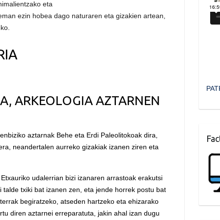
nimalientzako eta
reman ezin hobea dago naturaren eta gizakien artean,
eko.
RIA
PAT
IA, ARKEOLOGIA AZTARNEN
henbiziko aztarnak Behe eta Erdi Paleolitokoak dira,
Fac
era, neandertalen aurreko gizakiak izanen ziren eta
Etxauriko udalerrian bizi izanaren arrastoak erakutsi
i talde txiki bat izanen zen, eta jende horrek postu bat
zterrak begiratzeko, atseden hartzeko eta ehizarako
u diren aztarnei erreparatuta, jakin ahal izan dugu