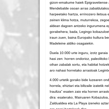
gizon-emakume haiek Epigravetiense al
Mendebalde osoan arras zabaldutakoa,
harpeetako hartza, errinozero iletsua 
zeinen klima hotza, muturrekoa, zegoe
aldean dagoen antzeko ingurumena egon
gorabehera; bada, Legingo kobazuloetak
iraun zuen, baina Europako kultura ber
Madeleine aldiko osagaiekin.
Duela 10.000 urte inguru, izotz gara
hasi zen: horren ondorioz, paleolitoko 
oihan zabalak sortu, eta habitat hotze
aro nahasi horretako arrastoak Legintx
4.000 urtetik gorako bide luzearen on
horrela, ehiztari eta biltzaile izatetik 
Iraultza” esaten zaio eta horren arras
dira: esaterako, Mairuaren Kobazuloa,
Zaldualdea eta La Playa izeneko azta
ere garai hartakoak dira.