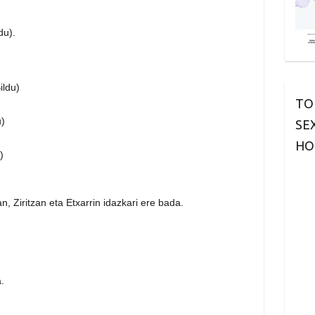
du)
.
ildu)
TO
u)
SE
HO
)
n, Ziritzan eta Etxarrin idazkari ere bada.
.