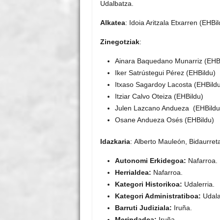
Udalbatza.
Alkatea
:
Idoia Aritzala Etxarren
(EHBil
Zinegotziak
:
Ainara Baquedano Munarriz (EHB
Iker Satrústegui Pérez (EHBildu)
Itxaso Sagardoy Lacosta (EHBild
Itziar Calvo Oteiza (EHBildu)
Julen Lazcano Andueza (EHBildu
Osane Andueza Osés (EHBildu)
Idazkaria
: Alberto Mauleón
,
Bidaurreta
Autonomi Erkidegoa:
Nafarroa.
Herrialdea:
Nafarroa.
Kategori Historikoa:
Udalerria.
Kategori Administratiboa:
Udala
Barruti Judiziala:
Iruña.
Merindadea:
Iruña.