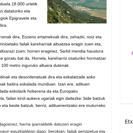
 duela 18.000 urtetik
n dataturiko eta
egiok Epigravete eta
dira.
rrenak dira; Eozeno ertainekoak dira, zehazki, noiz eta
irinioetako failak kareharriak altxatzea eragin zuen eta,
altxarazi zuen; horren eraginez, Sarbil mendia haustura
ke goratu bat da. Horrela, kareharriz osaturiko hormatzar
an 100 metro inguruko altuera dutenak.
inak eta desordenatuak dira eta eskalatzaile asko
ak baitira eskalada munduan. Izan ere, adituen
alada-eskolarik hoberena da eta Europako
a, failan kirol-aukera ugariak egin daitezke: bide batzuk
 eta beste batzuk, berriz, adituenentzako ere muturreko
Etx
agoenez, herria iparraldetik datozen eragin
xauri eguzkialdean dago, berokian, failak gerizpetua eta