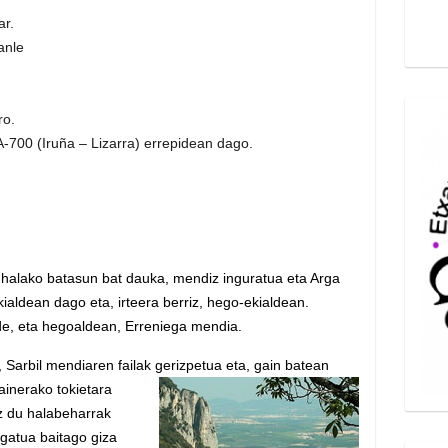
ar.
anle
ro.
-700 (Iruña – Lizarra) errepidean dago.
 halako batasun bat dauka, mendiz inguratua eta Arga
kialdean dago eta, irteera berriz, hego-ekialdean.
de, eta hegoaldean, Erreniega mendia.
, Sarbil mendiaren failak gerizpetua eta, gain batean
gainerako tokietara
ez du halabeharrak
ogatua baitago giza