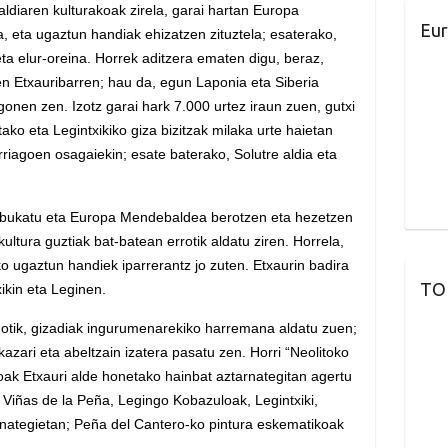
diaren kulturakoak zirela, garai hartan Europa
Eur
 eta ugaztun handiak ehizatzen zituztela; esaterako,
eta elur-oreina. Horrek aditzera ematen digu, beraz,
n Etxauribarren; hau da, egun Laponia eta Siberia
en zen. Izotz garai hark 7.000 urtez iraun zuen, gutxi
o eta Legintxikiko giza bizitzak milaka urte haietan
riagoen osagaiekin; esate baterako, Solutre aldia eta
ia bukatu eta Europa Mendebaldea berotzen eta hezetzen
kultura guztiak bat-batean errotik aldatu ziren. Horrela,
ko ugaztun handiek iparrerantz jo zuten. Etxaurin badira
TO
ikin eta Leginen.
dotik, gizadiak ingurumenarekiko harremana aldatu zuen;
nekazari eta abeltzain izatera pasatu zen. Horri “Neolitoko
toak Etxauri alde honetako hainbat aztarnategitan agertu
 Viñas de la Peña, Legingo Kobazuloak, Legintxiki,
rnategietan; Peña del Cantero-ko pintura eskematikoak