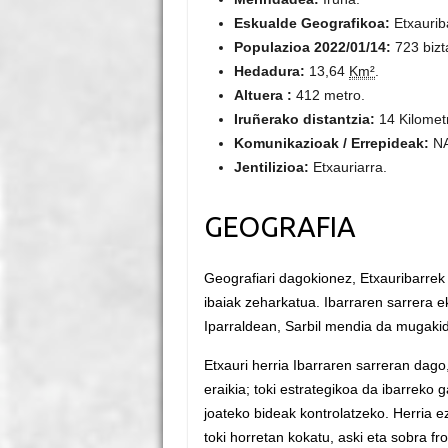
Eskualde Geografikoa:
Etxaurib
Populazioa 2022/01/14:
723 bizt
Hedadura:
13,64
Km²
.
Altuera :
412 metro.
Iruñerako distantzia:
14 Kilomet
Komunikazioak / Errepideak:
NA
Jentilizioa:
Etxauriarra.
GEOGRAFIA
Geografiari dagokionez, Etxauribarrek
ibaiak zeharkatua. Ibarraren sarrera e
Iparraldean, Sarbil mendia da mugaki
Etxauri herria Ibarraren sarreran dago
eraikia; toki estrategikoa da ibarreko 
joateko bideak kontrolatzeko. Herria 
toki horretan kokatu, aski eta sobra fr