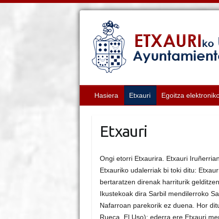
Hasiera
Etxauri
Egoitza elektronik
Etxauri
Ongi etorri Etxaurira. Etxauri Iruñerr
Etxauriko udalerriak bi toki ditu: Etxau
bertaratzen direnak harriturik gelditz
Ikustekoak dira Sarbil mendilerroko Sa
Nafarroan parekorik ez duena. Hor dituz
Rueca, El Uso); ederra ere Etxauri men