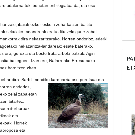
re udalerria toki benetan pribilegiatua da, eta oso
ehar zaie, ibaiak ezker-eskuin zeharkatzen baititu
rgak sekulako meandroak eratu ditu zelaigune zabal-
emankorrak dira nekazaritzarako. Horren ondorioz, ederki
xuagoetako nekazaritza-landareak; esate baterako,
z ere, gerezia eta beste fruta-arbola batzuk. Agiri
PA
astia bazegoen. Izan ere, Nafarroako Erresumako
ET
naz hornitzen ziren.
ehar dira. Sarbil mendiko kareharria oso porotsua eta
horren ondorioz,
heko zelai zabaletan
tzen bitartez.
tsuen iturburuak
rikoak eta
rekoak. Horrek
u aproposa eta