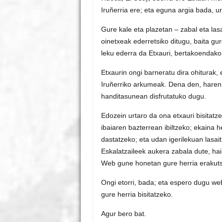
Iruñerria ere; eta eguna argia bada, u
Gure kale eta plazetan – zabal eta las
oinetxeak ederretsiko ditugu, baita gu
leku ederra da Etxauri, bertakoendako 
Etxaurin ongi barneratu dira ohiturak,
Iruñerriko arkumeak. Dena den, haren 
handitasunean disfrutatuko dugu.
Edozein urtaro da ona etxauri bisitat
ibaiaren bazterrean ibiltzeko; ekaina 
dastatzeko; eta udan igerilekuan lasai
Eskalatzaileek aukera zabala dute, hai
Web gune honetan gure herria erakutsik
Ongi etorri, bada; eta espero dugu we
gure herria bisitatzeko.
Agur bero bat.