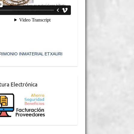
RIMONIO INMATERIAL ETXAURI
tura Electrónica