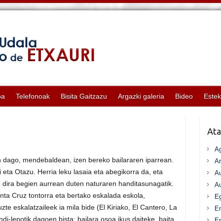
oa
Telefonoak
Bisita Gaitzazu
Argazki galeria
Bideo
Este
Ata
A
ian dago, mendebaldean, izen bereko bailararen iparrean.
Ar
ri eta Otazu. Herria leku lasaia eta abegikorra da, eta
Au
en dira begien aurrean duten naturaren handitasunagatik.
Au
nta Cruz tontorra eta bertako eskalada eskola,
Eg
te eskalatzaileek ia mila bide (El Kiriako, El Cantero, La
E
di-lepotik dagoen bista: bailara osoa ikus daiteke, baita
En