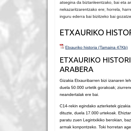
atsegina da biztanleentzako, bai eta a
nekazaritzarentzako ere; horrela, har
inguru ederra bai bizitzeko bai gozatz
ETXAURIKO HISTO
Etxauriko historia (Tamaina 47Kb)
ETXAURIKO HISTOR
ARABERA
Gizakia Etxauribarren bizi izanaren le
duela 50.000 urtetik gorakoak; ziurren
neandertalak ere bai.
C14-rekin egindako azterketek gizakia 
dituzte, duela 17.000 urtekoak. Ehiztar
paratu zuen Legintxikiko berokian, ba
armak konpontzeko. Toki horretan agert