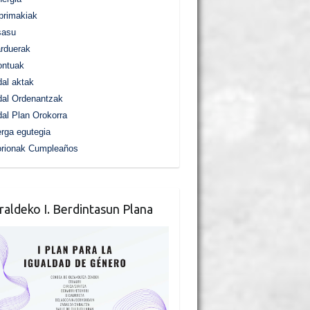
primakiak
sasu
rduerak
ontuak
al aktak
al Ordenantzak
al Plan Orokorra
rga egutegia
orionak Cumpleaños
raldeko I. Berdintasun Plana