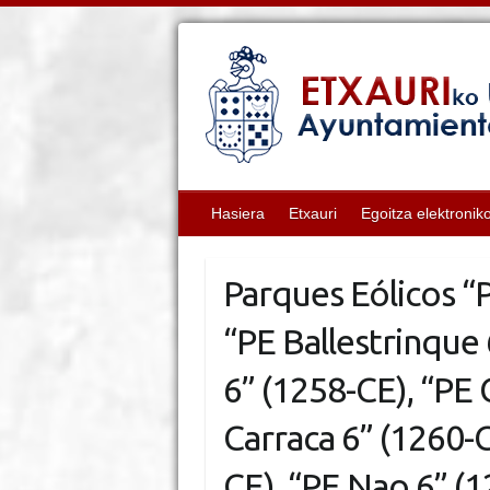
Hasiera
Etxauri
Egoitza elektronik
Parques Eólicos “P
“PE Ballestrinque 
6” (1258-CE), “PE 
Carraca 6” (1260-C
CE), “PE Nao 6” (1