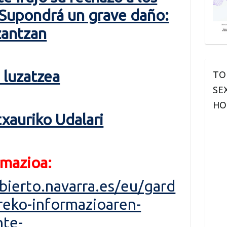
«Supondrá un grave daño:
zantzan
 luzatzea
TO
SE
HO
xauriko Udalari
rmazioa:
bierto.navarra.es/eu/gard
reko-informazioaren-
nte-