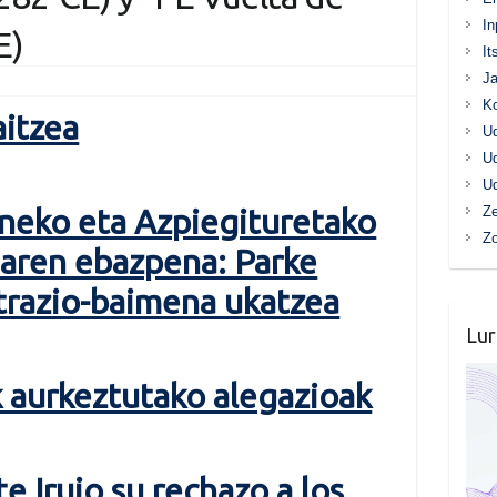
In
E)
It
Ja
K
itzea
Ud
Ud
Ud
neko eta Azpiegituretako
Ze
Z
iaren ebazpena: Parke
trazio-baimena ukatzea
Lur
 aurkeztutako alegazioak
te Irujo su rechazo a los