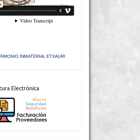
RIMONIO INMATERIAL ETXAURI
tura Electrónica