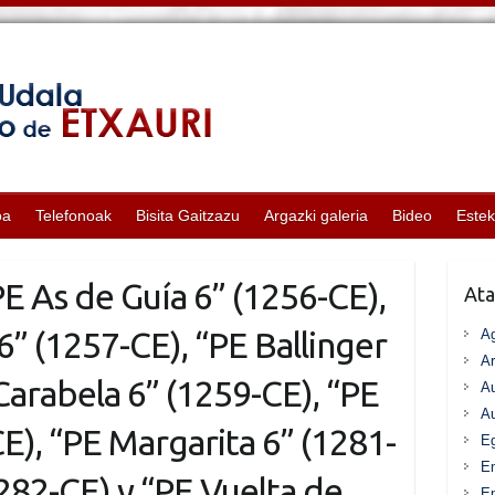
oa
Telefonoak
Bisita Gaitzazu
Argazki galeria
Bideo
Este
E As de Guía 6” (1256-CE),
Ata
6” (1257-CE), “PE Ballinger
A
Ar
Carabela 6” (1259-CE), “PE
Au
Au
E), “PE Margarita 6” (1281-
Eg
E
282-CE) y “PE Vuelta de
En