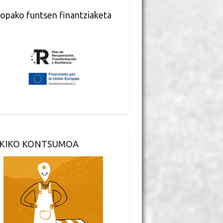
opako funtsen finantziaketa
KIKO KONTSUMOA