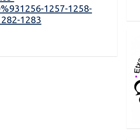
%931256-1257-1258-
1282-1283