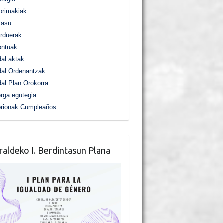
primakiak
sasu
rduerak
ontuak
al aktak
al Ordenantzak
al Plan Orokorra
rga egutegia
orionak Cumpleaños
raldeko I. Berdintasun Plana