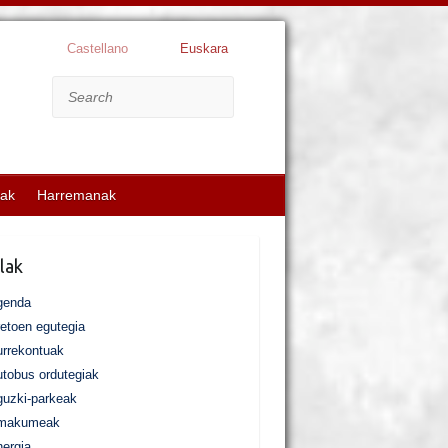
Castellano
Euskara
Search
kak
Harremanak
lak
genda
etoen egutegia
rrekontuak
tobus ordutegiak
uzki-parkeak
makumeak
ergia