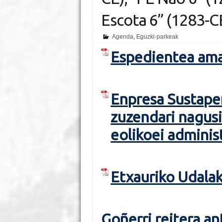
Escota 6” (1283-C
Agenda
,
Eguzki-parkeak
Espedientea ama
Enpresa Sustape
zuzendari nagus
eolikoei adminis
Etxauriko Udalak
Goñerri reitera an