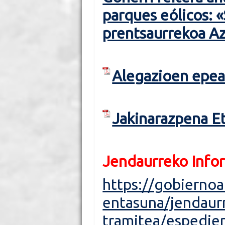
parques eólicos: 
prentsaurrekoa A
Alegazioen epea
Jakinarazpena Et
Jendaurreko Info
https://gobiernoa
entasuna/jendaur
tramitea/espedie