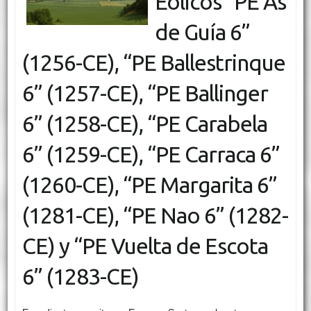
Eólicos “PE As
de Guía 6”
(1256-CE), “PE Ballestrinque
6” (1257-CE), “PE Ballinger
6” (1258-CE), “PE Carabela
6” (1259-CE), “PE Carraca 6”
(1260-CE), “PE Margarita 6”
(1281-CE), “PE Nao 6” (1282-
CE) y “PE Vuelta de Escota
6” (1283-CE)