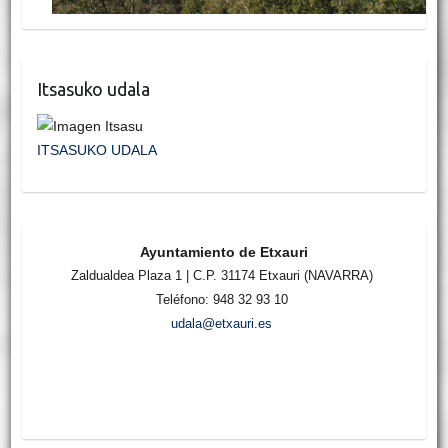
Itsasuko udala
ITSASUKO UDALA
Ayuntamiento de Etxauri
Zaldualdea Plaza 1 | C.P. 31174 Etxauri (NAVARRA)
Teléfono: 948 32 93 10
udala@etxauri.es