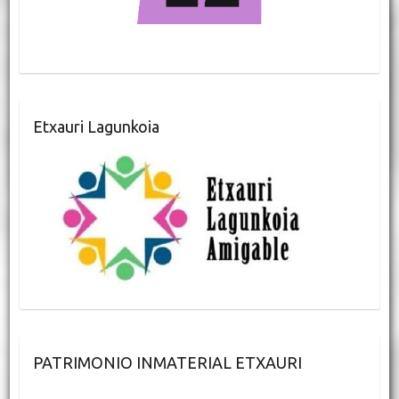
Etxauri Lagunkoia
PATRIMONIO INMATERIAL ETXAURI