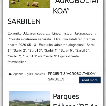
“AGROBOLTAI
KOA”
SARBILEN
Etxauriko Udalaren separata_Linea mistoa Jakinarazpena_
Proiektu aldatuaren separata Etxauriko Udalaren prentsa
oharra 2026-05-13 Etxauriko Udalaren alegazioak “Sarbil
1”, “Sarbil 2”, “Sarbil 3”, “Sarbil 4”, “Sarbil 5”, “Sarbil 6”,
“Sarbil 7”, “Sarbil 8” eta “Sarbil 9” Eguzki-Planta
fotovoltaikoei,…
PROIEKTU “AGROBOLTAIKOA”
Agenda
,
Eguzki-parkeak
SARBILEN
read more
Parques