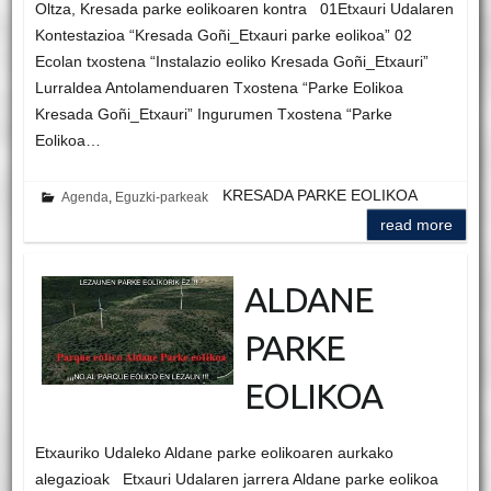
Oltza, Kresada parke eolikoaren kontra 01Etxauri Udalaren
Kontestazioa “Kresada Goñi_Etxauri parke eolikoa” 02
Ecolan txostena “Instalazio eoliko Kresada Goñi_Etxauri”
Lurraldea Antolamenduaren Txostena “Parke Eolikoa
Kresada Goñi_Etxauri” Ingurumen Txostena “Parke
Eolikoa…
KRESADA PARKE EOLIKOA
Agenda
,
Eguzki-parkeak
read more
ALDANE
PARKE
EOLIKOA
Etxauriko Udaleko Aldane parke eolikoaren aurkako
alegazioak Etxauri Udalaren jarrera Aldane parke eolikoa