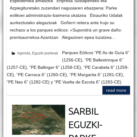
Espedientea amaitzea Enpresa Sustapeneko eta
Azpiegituretako zuzendari nagusiaren ebazpena: Parke
eolikoei administrazio-baimena ukatzea Etxauriko Udalak
aurkeztutako alegazioak Goñerri reitera ante Irujo su
rechazo a los parques eólicos: «Supondrá un grave daño:
prentsaurrekoa Azantzan Alegazioen epea luzatzea…
Parques Eólicos “PE As de Guía 6”
Agenda
,
Eguzki-parkeak
(1256-CE), “PE Ballestrinque 6”
(1257-CE), “PE Ballinger 6” (1258-CE), “PE Carabela 6” (1259-
CE), “PE Carraca 6” (1260-CE), “PE Margarita 6” (1281-CE),
“PE Nao 6” (1282-CE) y “PE Vuelta de Escota 6” (1283-CE)
read more
SARBIL
EGUZKI-