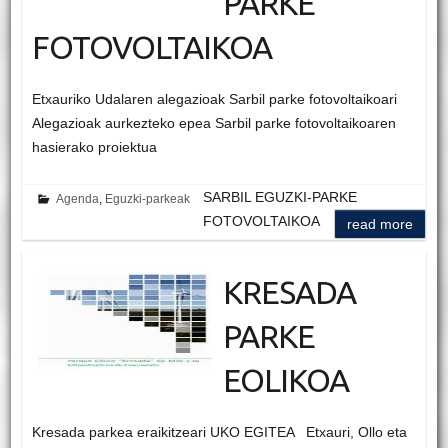
PARKE
FOTOVOLTAIKOA
Etxauriko Udalaren alegazioak Sarbil parke fotovoltaikoari
Alegazioak aurkezteko epea Sarbil parke fotovoltaikoaren
hasierako proiektua
SARBIL EGUZKI-PARKE
Agenda
,
Eguzki-parkeak
FOTOVOLTAIKOA
read more
KRESADA
PARKE
EOLIKOA
Kresada parkea eraikitzeari UKO EGITEA Etxauri, Ollo eta