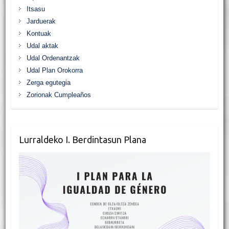
Itsasu
Jarduerak
Kontuak
Udal aktak
Udal Ordenantzak
Udal Plan Orokorra
Zerga egutegia
Zorionak Cumpleaños
Lurraldeko I. Berdintasun Plana