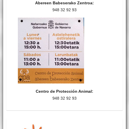
Abereen Babeserako Zentroa:
948 32 92 93
Centro de Protección Animal:
948 32 92 93