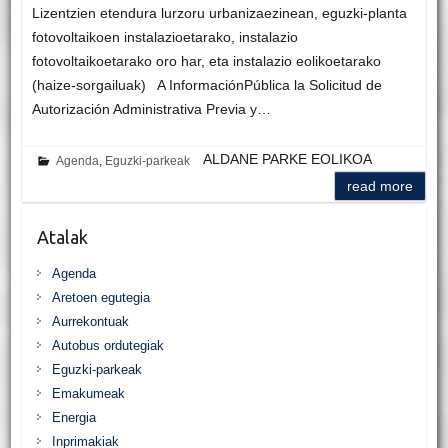
Lizentzien etendura lurzoru urbanizaezinean, eguzki-planta
fotovoltaikoen instalazioetarako, instalazio
fotovoltaikoetarako oro har, eta instalazio eolikoetarako
(haize-sorgailuak) A InformaciónPública la Solicitud de
Autorización Administrativa Previa y…
ALDANE PARKE EOLIKOA
Agenda
,
Eguzki-parkeak
read more
Atalak
Agenda
Aretoen egutegia
Aurrekontuak
Autobus ordutegiak
Eguzki-parkeak
Emakumeak
Energia
Inprimakiak