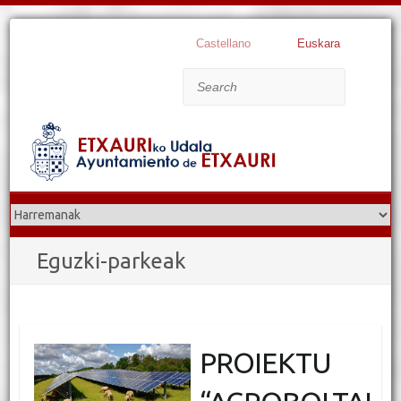
Castellano
Euskara
Search
Eguzki-parkeak
PROIEKTU