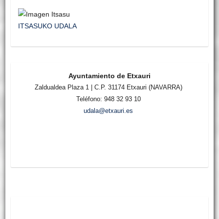
ITSASUKO UDALA
Ayuntamiento de Etxauri
Zaldualdea Plaza 1 | C.P. 31174 Etxauri (NAVARRA)
Teléfono: 948 32 93 10
udala@etxauri.es