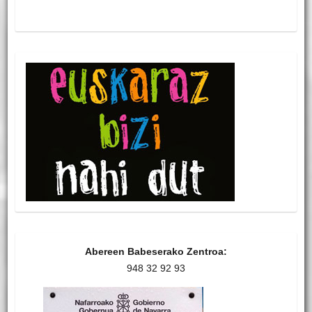
Abereen Babeserako Zentroa:
948 32 92 93