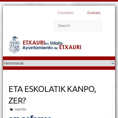
Castellano
Euskara
Search
ETA ESKOLATIK KANPO,
ZER?
Agenda