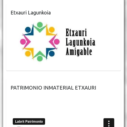
Etxauri Lagunkoia
PATRIMONIO INMATERIAL ETXAURI