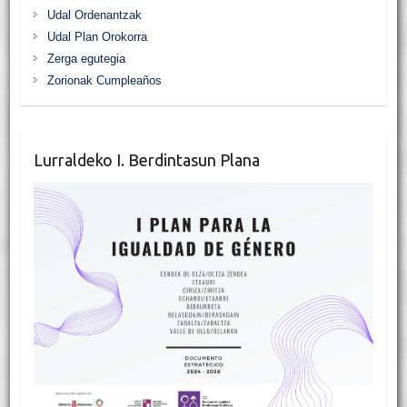
Udal Ordenantzak
Udal Plan Orokorra
Zerga egutegia
Zorionak Cumpleaños
Lurraldeko I. Berdintasun Plana