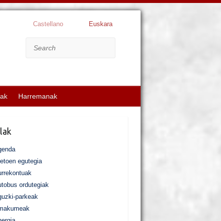
Castellano
Euskara
Search
kak
Harremanak
lak
genda
etoen egutegia
rrekontuak
tobus ordutegiak
uzki-parkeak
makumeak
ergia