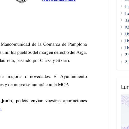
In
It
Ja
K
Ud
Ud
Ud
Ze
Z
Lur