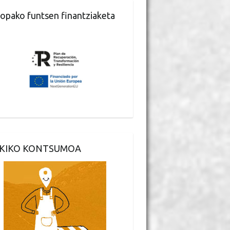
opako funtsen finantziaketa
KIKO KONTSUMOA