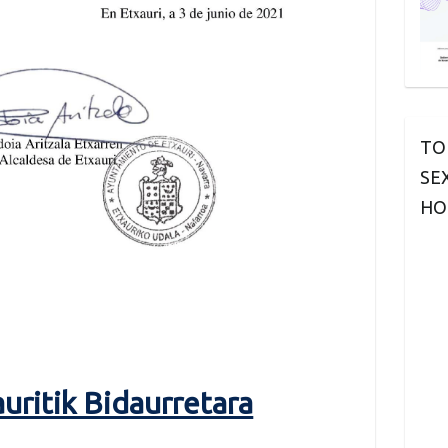
TO
SE
HO
auritik Bidaurretara