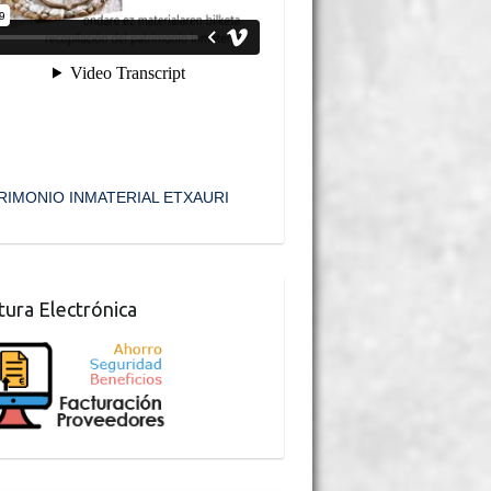
RIMONIO INMATERIAL ETXAURI
tura Electrónica