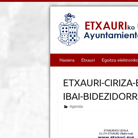
Hasiera
Etxauri
Egoitza elektronik
ETXAURI-CIRIZA
IBAI-BIDEZIDOR
Agenda