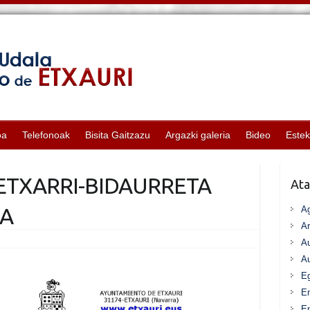
oa
Telefonoak
Bisita Gaitzazu
Argazki galeria
Bideo
Este
-ETXARRI-BIDAURRETA
Ata
RA
A
Ar
Au
Au
Eg
E
En