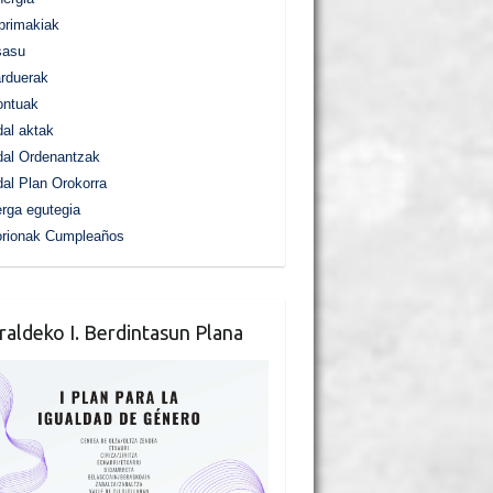
primakiak
sasu
rduerak
ontuak
al aktak
al Ordenantzak
al Plan Orokorra
rga egutegia
orionak Cumpleaños
raldeko I. Berdintasun Plana