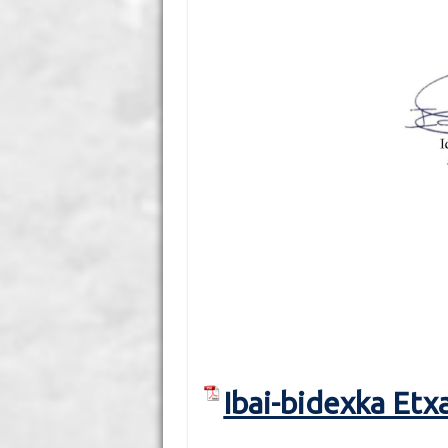
Ibai-bidexka Etx