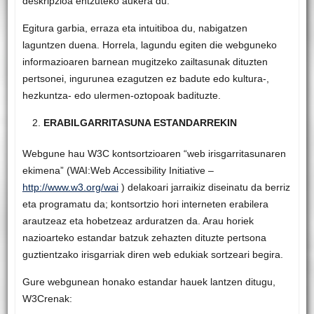
deskripzioa entzuteko aukera du.
Egitura garbia, erraza eta intuitiboa du, nabigatzen
laguntzen duena. Horrela, lagundu egiten die webguneko
informazioaren barnean mugitzeko zailtasunak dituzten
pertsonei, ingurunea ezagutzen ez badute edo kultura-,
hezkuntza- edo ulermen-oztopoak badituzte.
ERABILGARRITASUNA ESTANDARREKIN
Webgune hau W3C kontsortzioaren “web irisgarritasunaren
ekimena” (WAI:Web Accessibility Initiative –
http://www.w3.org/wai
) delakoari jarraikiz diseinatu da berriz
eta programatu da; kontsortzio hori interneten erabilera
arautzeaz eta hobetzeaz arduratzen da. Arau horiek
nazioarteko estandar batzuk zehazten dituzte pertsona
guztientzako irisgarriak diren web edukiak sortzeari begira.
Gure webgunean honako estandar hauek lantzen ditugu,
W3Crenak: