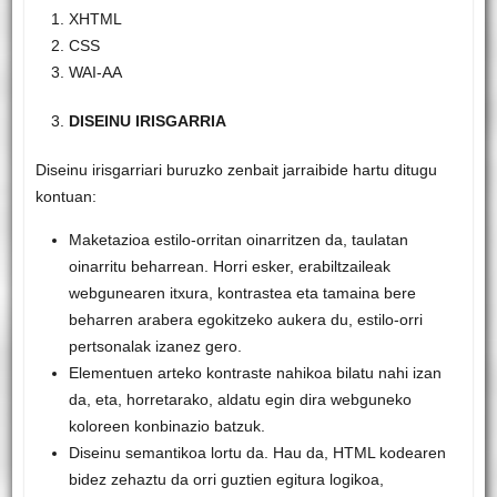
XHTML
CSS
WAI-AA
DISEINU IRISGARRIA
Diseinu irisgarriari buruzko zenbait jarraibide hartu ditugu
kontuan:
Maketazioa estilo-orritan oinarritzen da, taulatan
oinarritu beharrean. Horri esker, erabiltzaileak
webgunearen itxura, kontrastea eta tamaina bere
beharren arabera egokitzeko aukera du, estilo-orri
pertsonalak izanez gero.
Elementuen arteko kontraste nahikoa bilatu nahi izan
da, eta, horretarako, aldatu egin dira webguneko
koloreen konbinazio batzuk.
Diseinu semantikoa lortu da. Hau da, HTML kodearen
bidez zehaztu da orri guztien egitura logikoa,