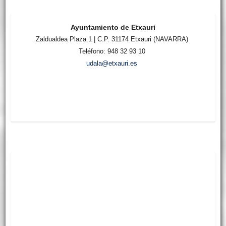
Ayuntamiento de Etxauri
Zaldualdea Plaza 1 | C.P. 31174 Etxauri (NAVARRA)
Teléfono: 948 32 93 10
udala@etxauri.es