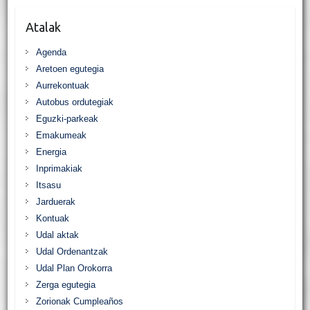
Atalak
Agenda
Aretoen egutegia
Aurrekontuak
Autobus ordutegiak
Eguzki-parkeak
Emakumeak
Energia
Inprimakiak
Itsasu
Jarduerak
Kontuak
Udal aktak
Udal Ordenantzak
Udal Plan Orokorra
Zerga egutegia
Zorionak Cumpleaños