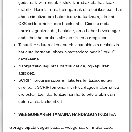
goiburuak, zerrendak, estekak, irudiak eta halakoak
erabiliz. Horrela, orriak ulergarriak dira bai ikustean, bai
ahots-sintetizadore baten bidez irakurtzean, eta bai
CSS estilo-orriekin edo haiek gabe. Diseinu mota
horrek laguntzen du, bestalde, orria behar bezala ager
dadin hainbat arakatzaile eta sistema eragiletan.
Testurik ez duten elementuek testu bidezko deskripzio
bat dute barnean, ahots-sintetizadore batek “irakur”
dezakeena.
Nabigatzeko laguntza batzuk daude, ogi-apurrak
adibidez.
SCRIPT programazioaren bitartez funtzioak egiten
direnean, SCRIPTen oinarriturik ez dagoen alternatiba
ere eskaintzen da, funtzio hori hartu edo erabili ezin
duten arakatzaileentzat.
WEBGUNEAREN TAMAINA HANDIAGOA IKUSTEA
Gorago aipatu dugun bezala, webgunearen maketazioa