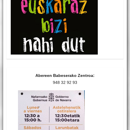
Abereen Babeserako Zentroa:
948 32 92 93