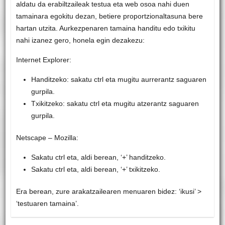
aldatu da erabiltzaileak testua eta web osoa nahi duen
tamainara egokitu dezan, betiere proportzionaltasuna bere
hartan utzita. Aurkezpenaren tamaina handitu edo txikitu
nahi izanez gero, honela egin dezakezu:
Internet Explorer:
Handitzeko: sakatu ctrl eta mugitu aurrerantz saguaren
gurpila.
Txikitzeko: sakatu ctrl eta mugitu atzerantz saguaren
gurpila.
Netscape – Mozilla:
Sakatu ctrl eta, aldi berean, ‘+’ handitzeko.
Sakatu ctrl eta, aldi berean, ‘+’ txikitzeko.
Era berean, zure arakatzailearen menuaren bidez: ‘ikusi’ >
‘testuaren tamaina’.