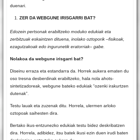
duenari.
ZER DA WEBGUNE IRISGARRI BAT?
Edozein pertsonak erabiltzeko moduko edukiak eta
zerbitzuak eskaintzen dituena, inolako oztoporik –fisikoak,
ezagutzakoak edo ingurunetik eratorriak– gabe.
Nolakoa da webgune irisgarri bat?
Diseinu erraza eta estandarra da. Horrek aukera ematen du
oso tresna desberdinak erabiltzeko, hala nola ahots-
sintetizadoreak, webgune bateko edukiak “ozenki irakurtzen
dutenak”.
Testu lauak eta zuzenak ditu. Horrela, ulermen arloko
oztopoak saihesten dira.
Bertako ikus-entzunezko edukiak testu bidez deskribatzen
dira. Horrela, adibidez, itsu batek ikusi ezin duen irudi baten