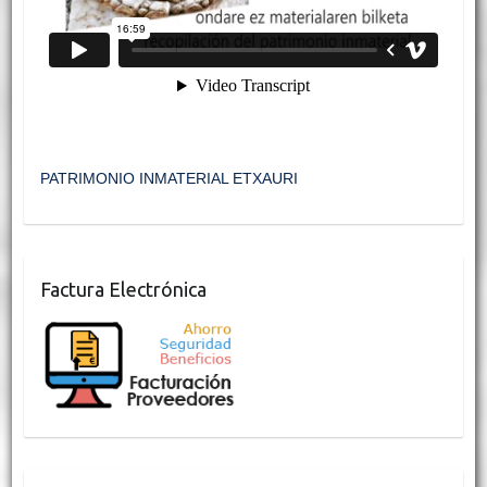
PATRIMONIO INMATERIAL ETXAURI
Factura Electrónica