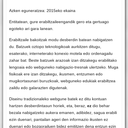
Azken eguneratzea: 2015eko ekaina
Entitatean, gure erabiltzaileengandik gero eta gertuago
egoteko ari gara lanean.
Erabiltzaile bakoitzak modu desberdin batean nabigatzen
du. Batzuek oztopo teknologikoak aurkitzen ditugu,
esaterako, interneterako konexio motela edo ordenagailu
zahar bat. Beste batzuek arazoak izan ditzakegu erabilitako
lengoaia edo webguneko nabigazio-tresnak ulertzeko. Muga
fisikoak ere izan ditzakegu, ikusmen, entzumen edo
mugikortasunari buruzkoak, webguneko edukiak erabiltzea
zaildu edo galarazten digutenak.
Diseinu tradizionaleko webgune batek ez ditu kontuan
hartzen desberdintasun horiek, eta, beraz,
ez
dio behar
bezala nabigatzeko aukera emanen, adibidez, sagua erabili
ezin duenari, pantailan ageri den informazio ikusten ez
duenari edo bozgorailuen bidez emititzen dena entzun ezin