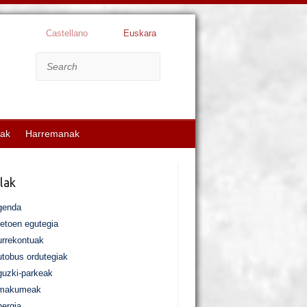
Castellano
Euskara
Search
kak
Harremanak
lak
genda
etoen egutegia
rrekontuak
tobus ordutegiak
uzki-parkeak
makumeak
ergia