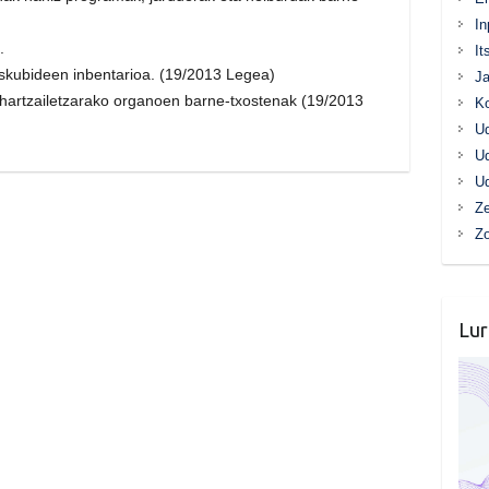
In
.
It
skubideen inbentarioa. (19/2013 Legea)
Ja
-hartzailetzarako organoen barne-txostenak (19/2013
K
Ud
Ud
Ud
Ze
Z
Lur