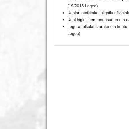
(19/2013 Legea)
Udalari atxikitako ibilgailu ofizialak
Udal higiezinen, ondasunen eta e
Lege-aholkularitzarako eta kontu
Legea)