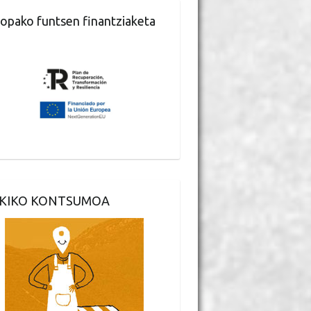
opako funtsen finantziaketa
KIKO KONTSUMOA