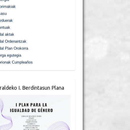
primakiak
sasu
rduerak
ontuak
al aktak
al Ordenantzak
al Plan Orokorra
rga egutegia
orionak Cumpleaños
raldeko I. Berdintasun Plana