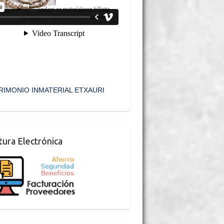
RIMONIO INMATERIAL ETXAURI
tura Electrónica