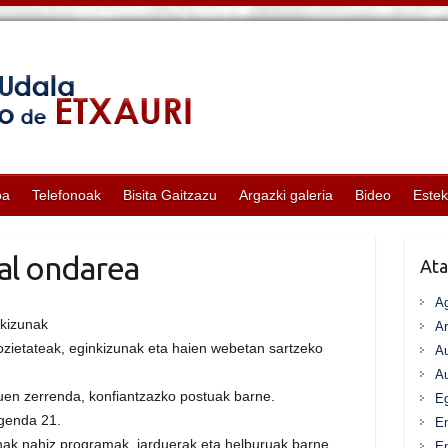
oa
Telefonoak
Bisita Gaitzazu
Argazki galeria
Bideo
Este
al ondarea
Ata
A
nkizunak
Ar
ozietateak, eginkizunak eta haien webetan sartzeko
Au
Au
tuen zerrenda, konfiantzazko postuak barne.
Eg
Agenda 21.
E
anak nahiz programak, jarduerak eta helburuak barne
En