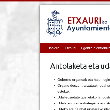
Hasiera
Etxauri
Egoitza elektronik
Antolaketa eta ud
Gobernu organoak eta haien egi
Organo deszentralizatuak, udal-s
estekak.
Udal-sozietate guztietako lanpos
Udalaren plan estrategikoa edo 
Urteko eta hainbat urtetarako pl