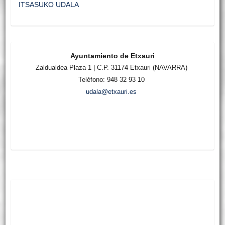
ITSASUKO UDALA
Ayuntamiento de Etxauri
Zaldualdea Plaza 1 | C.P. 31174 Etxauri (NAVARRA)
Teléfono: 948 32 93 10
udala@etxauri.es