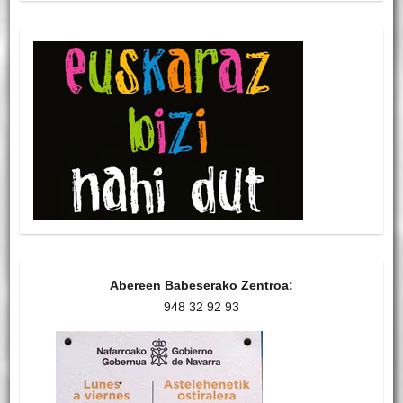
Abereen Babeserako Zentroa:
948 32 92 93