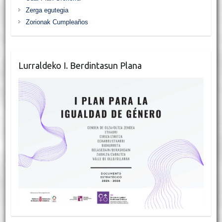
Zerga egutegia
Zorionak Cumpleaños
Lurraldeko I. Berdintasun Plana