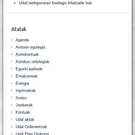
Udal webgunean badago bilatzaile bat.
Atalak
Agenda
Aretoen egutegia
Aurrekontuak
Autobus ordutegiak
Eguzki-parkeak
Emakumeak
Energia
Inprimakiak
Itsasu
Jarduerak
Kontuak
Udal aktak
Udal Ordenantzak
Udal Plan Orokorra