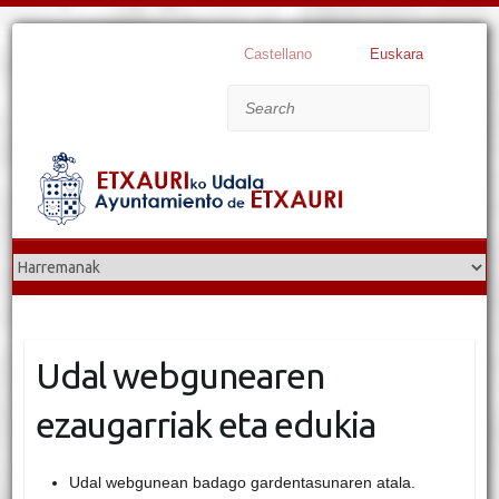
Castellano
Euskara
Search
Udal webgunearen
ezaugarriak eta edukia
Udal webgunean badago gardentasunaren atala.