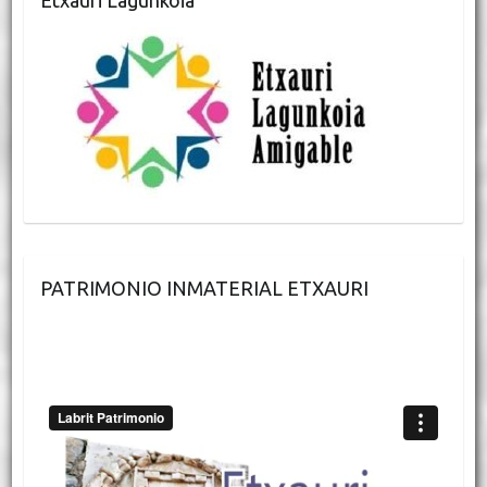
Etxauri Lagunkoia
PATRIMONIO INMATERIAL ETXAURI