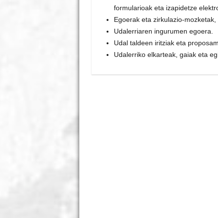
formularioak eta izapidetze elekt
Egoerak eta zirkulazio-mozketak,
Udalerriaren ingurumen egoera.
Udal taldeen iritziak eta proposa
Udalerriko elkarteak, gaiak eta e