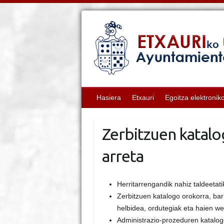
Hasiera
Etxauri
Egoitza elektronik
Zerbitzuen katalo
arreta
Herritarrengandik nahiz taldeetati
Zerbitzuen katalogo orokorra, ba
helbidea, ordutegiak eta haien w
Administrazio-prozeduren katalog