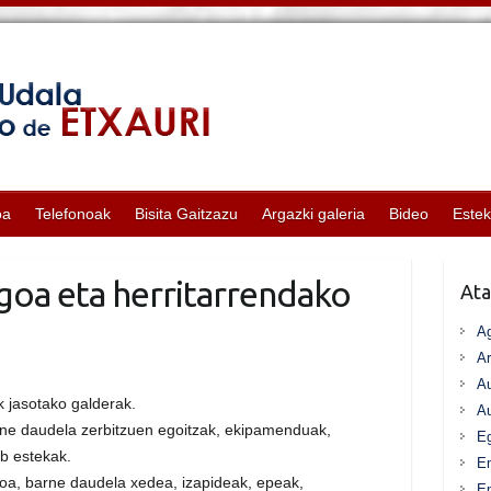
oa
Telefonoak
Bisita Gaitzazu
Argazki galeria
Bideo
Este
goa eta herritarrendako
Ata
A
Ar
Au
k jasotako galderak.
Au
rne daudela zerbitzuen egoitzak, ekipamenduak,
Eg
eb estekak.
E
oa, barne daudela xedea, izapideak, epeak,
En