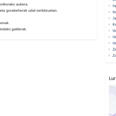
ronikorako aukera.
In
 eta gorabeherak udal-zerbitzuetan.
It
Ja
menak.
K
gindako galderak.
Ud
Ud
Ud
Ze
Z
Lur