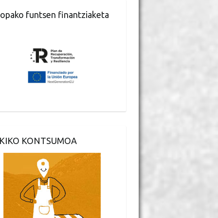
opako funtsen finantziaketa
KIKO KONTSUMOA