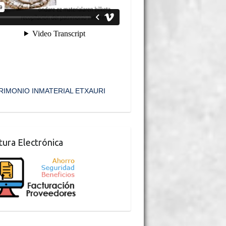
RIMONIO INMATERIAL ETXAURI
tura Electrónica