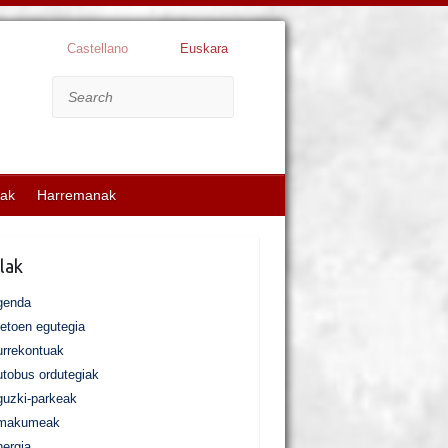
Castellano
Euskara
Search
kak
Harremanak
lak
genda
etoen egutegia
rrekontuak
tobus ordutegiak
uzki-parkeak
makumeak
ergia