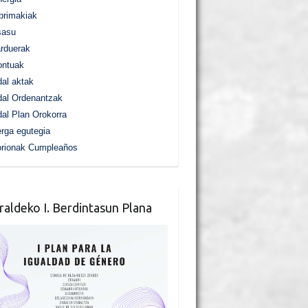
primakiak
sasu
rduerak
ontuak
al aktak
al Ordenantzak
al Plan Orokorra
rga egutegia
orionak Cumpleaños
raldeko I. Berdintasun Plana