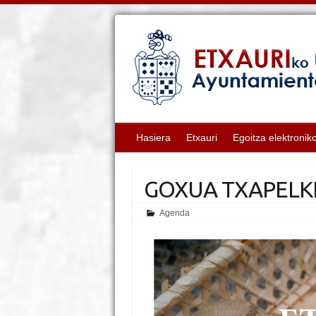
Hasiera
Etxauri
Egoitza elektronik
GOXUA TXAPELK
Agenda