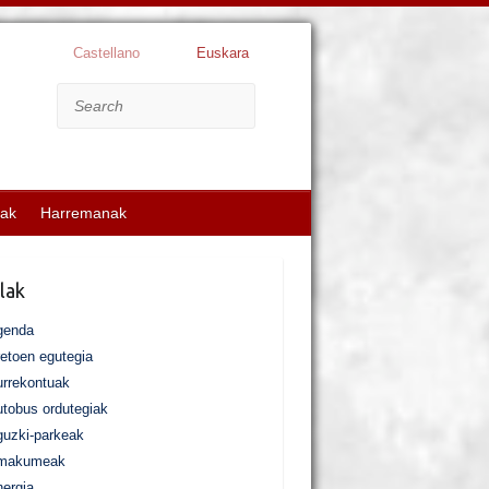
Castellano
Euskara
Search
kak
Harremanak
lak
genda
etoen egutegia
rrekontuak
tobus ordutegiak
uzki-parkeak
makumeak
ergia