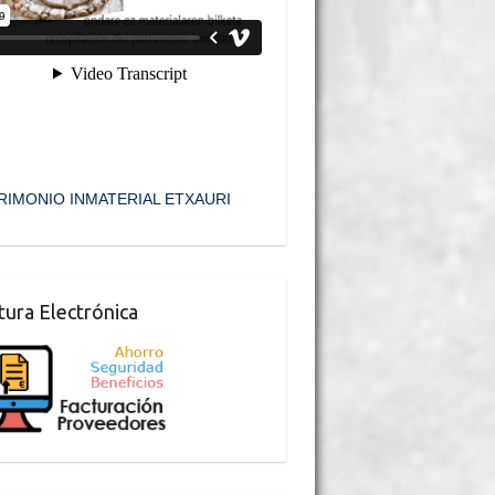
RIMONIO INMATERIAL ETXAURI
tura Electrónica