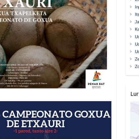
In
It
Ja
K
Ud
Ud
Ud
Ze
Z
Lur