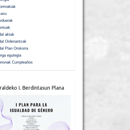
primakiak
sasu
rduerak
ontuak
al aktak
al Ordenantzak
al Plan Orokorra
rga egutegia
orionak Cumpleaños
raldeko I. Berdintasun Plana