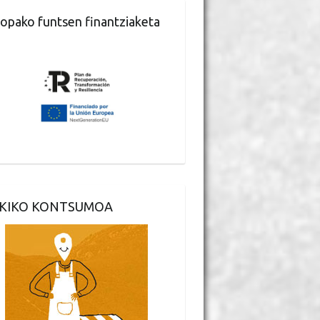
opako funtsen finantziaketa
KIKO KONTSUMOA