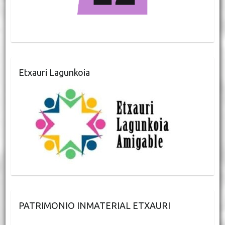
Etxauri Lagunkoia
PATRIMONIO INMATERIAL ETXAURI