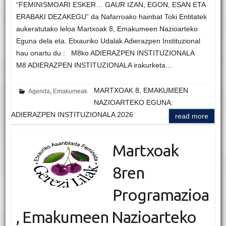
“FEMINISMOARI ESKER… GAUR IZAN, EGON, ESAN ETA
ERABAKI DEZAKEGU” da Nafarroako hainbat Toki Entitatek
aukeratutako leloa Martxoak 8, Emakumeen Nazioarteko
Eguna dela eta. Etxauriko Udalak Adierazpen Instituzional
hau onartu du : M8ko ADIERAZPEN INSTITUZIONALA
M8 ADIERAZPEN INSTITUZIONALA irakurketa…
MARTXOAK 8, EMAKUMEEN
Agenda
,
Emakumeak
NAZIOARTEKO EGUNA:
ADIERAZPEN INSTITUZIONALA 2026
read more
Martxoak
8ren
Programazioa
, Emakumeen Nazioarteko