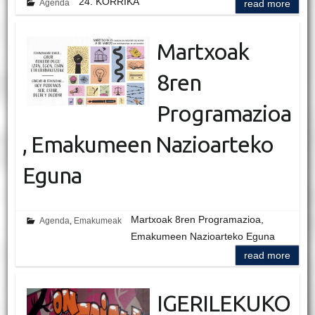
24. KORRIKA
Agenda
read more
Martxoak
8ren
Programazioa
, Emakumeen Nazioarteko
Eguna
Martxoak 8ren Programazioa,
Agenda
,
Emakumeak
Emakumeen Nazioarteko Eguna
read more
IGERILEKUKO