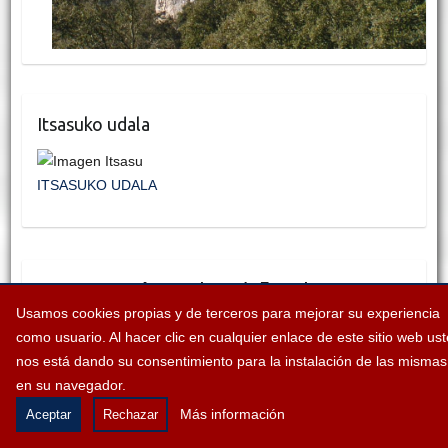
Itsasuko udala
ITSASUKO UDALA
Ayuntamiento de Etxauri
Zaldualdea Plaza 1 | C.P. 31174 Etxauri (NAVARRA)
Usamos cookies propias y de terceros para mejorar su experiencia
Teléfono: 948 32 93 10
como usuario. Al hacer clic en cualquier enlace de este sitio web us
udala@etxauri.es
nos está dando su consentimiento para la instalación de las mismas
en su navegador.
Más información
Aceptar
Rechazar