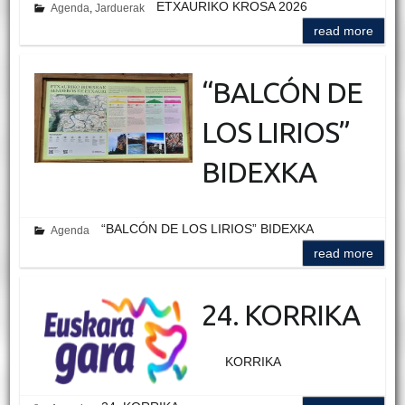
ETXAURIKO KROSA 2026
Agenda
,
Jarduerak
read more
“BALCÓN DE
LOS LIRIOS”
BIDEXKA
“BALCÓN DE LOS LIRIOS” BIDEXKA
Agenda
read more
24. KORRIKA
KORRIKA