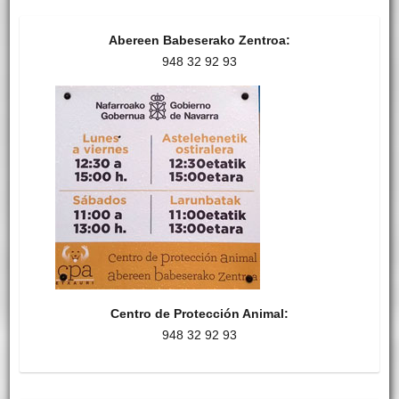
Abereen Babeserako Zentroa:
948 32 92 93
Centro de Protección Animal:
948 32 92 93