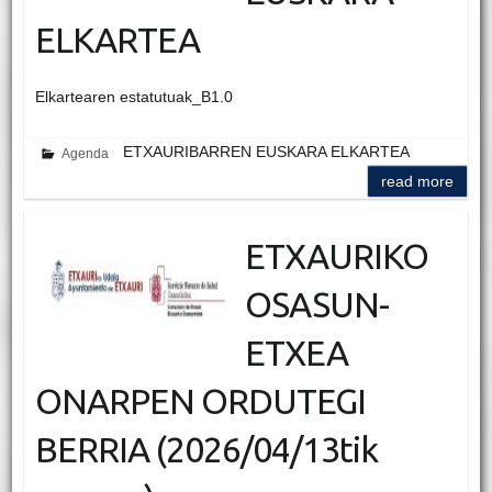
ELKARTEA
Elkartearen estatutuak_B1.0
ETXAURIBARREN EUSKARA ELKARTEA
Agenda
read more
ETXAURIKO
OSASUN-
ETXEA
ONARPEN ORDUTEGI
BERRIA (2026/04/13tik