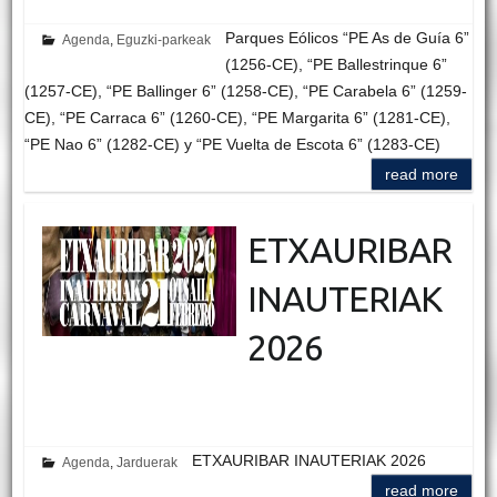
Parques Eólicos “PE As de Guía 6”
Agenda
,
Eguzki-parkeak
(1256-CE), “PE Ballestrinque 6”
(1257-CE), “PE Ballinger 6” (1258-CE), “PE Carabela 6” (1259-
CE), “PE Carraca 6” (1260-CE), “PE Margarita 6” (1281-CE),
“PE Nao 6” (1282-CE) y “PE Vuelta de Escota 6” (1283-CE)
read more
ETXAURIBAR
INAUTERIAK
2026
ETXAURIBAR INAUTERIAK 2026
Agenda
,
Jarduerak
read more