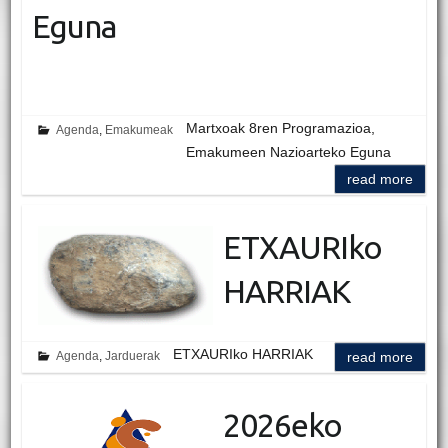
Eguna
Martxoak 8ren Programazioa,
Agenda
,
Emakumeak
Emakumeen Nazioarteko Eguna
read more
ETXAURIko
HARRIAK
ETXAURIko HARRIAK
Agenda
,
Jarduerak
read more
2026eko