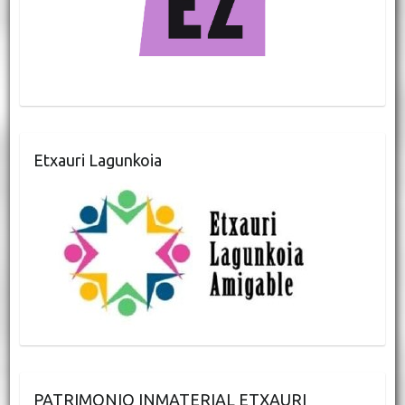
Etxauri Lagunkoia
PATRIMONIO INMATERIAL ETXAURI