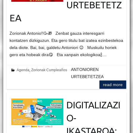
URTEBETETZ
EA
Zorionak Antonio!!🥳🎁 Zenbat gauza interesgarri
kontatzen dizkiguzun. Eta gero titulu bat izatea ezinbestekoa
dela diote. Bai, bai, galdetu Antoniori 😉 Muskuilu horiek
gero eta hobeak dira😋 Eta xanpain ekologikoa🍾…
ANTONIOREN
Agenda
,
Zorionak Cumpleaños
URTEBETETZEA
read more
DIGITALIZAZI
O-
IKASTAROA: