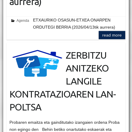
aurrera)
ETXAURIKO OSASUN-ETXEA ONARPEN
Agenda
ORDUTEGI BERRIA (2026/04/13tik aurrera)
read more
ZERBITZU
ANITZEKO
LANGILE
KONTRATAZIOAREN LAN-
POLTSA
Probaren emaitza eta gainditutako izangaien ordena Proba
non egingo den Behin betiko onartutako eskaerak eta