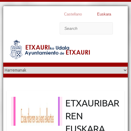
Castellano
Euskara
Search
ETXAURIBAR
REN
EUSKARA