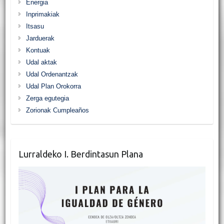
Energia
Inprimakiak
Itsasu
Jarduerak
Kontuak
Udal aktak
Udal Ordenantzak
Udal Plan Orokorra
Zerga egutegia
Zorionak Cumpleaños
Lurraldeko I. Berdintasun Plana