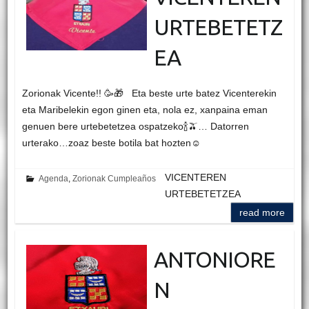
URTEBETETZ
EA
Zorionak Vicente!! 🥳🎁 Eta beste urte batez Vicenterekin
eta Maribelekin egon ginen eta, nola ez, xanpaina eman
genuen bere urtebetetzea ospatzeko🍾🫒… Datorren
urterako…zoaz beste botila bat hozten☺️
VICENTEREN
Agenda
,
Zorionak Cumpleaños
URTEBETETZEA
read more
ANTONIORE
N