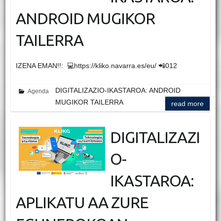
ANDROID MUGIKOR
TAILERRA
IZENA EMAN!!: 💻https://kliko.navarra.es/eu/ 📲012
DIGITALIZAZIO-IKASTAROA: ANDROID
Agenda
MUGIKOR TAILERRA
read more
DIGITALIZAZI
O-
IKASTAROA:
APLIKATU AA ZURE