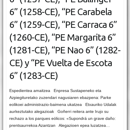
6” (1258-CE), “PE Carabela
6” (1259-CE), “PE Carraca 6”
(1260-CE), “PE Margarita 6”
(1281-CE), “PE Nao 6” (1282-
CE) y “PE Vuelta de Escota
6” (1283-CE)
Espedientea amaitzea Enpresa Sustapeneko eta
Azpiegituretako zuzendari nagusiaren ebazpena: Parke
eolikoei administrazio-baimena ukatzea Etxauriko Udalak
aurkeztutako alegazioak Goñerri reitera ante Irujo su
rechazo a los parques eólicos: «Supondrá un grave daño:
prentsaurrekoa Azantzan Alegazioen epea luzatzea…