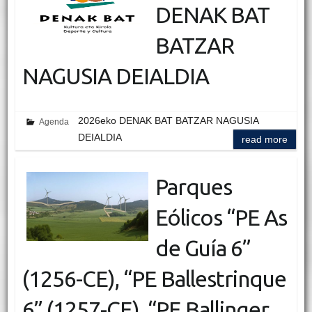
DENAK BAT
BATZAR
NAGUSIA DEIALDIA
2026eko DENAK BAT BATZAR NAGUSIA
Agenda
DEIALDIA
read more
Parques
Eólicos “PE As
de Guía 6”
(1256-CE), “PE Ballestrinque
6” (1257-CE), “PE Ballinger