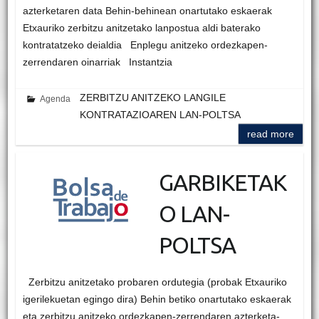
azterketaren data Behin-behinean onartutako eskaerak
Etxauriko zerbitzu anitzetako lanpostua aldi baterako
kontratatzeko deialdia Enplegu anitzeko ordezkapen-
zerrendaren oinarriak Instantzia
ZERBITZU ANITZEKO LANGILE
Agenda
KONTRATAZIOAREN LAN-POLTSA
read more
GARBIKETAK
O LAN-
POLTSA
Zerbitzu anitzetako probaren ordutegia (probak Etxauriko
igerilekuetan egingo dira) Behin betiko onartutako eskaerak
eta zerbitzu anitzeko ordezkapen-zerrendaren azterketa-