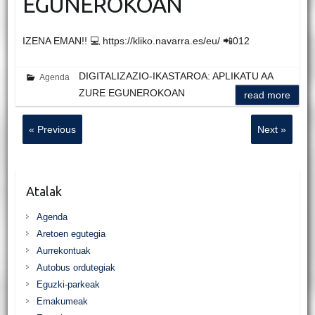
EGUNEROKOAN
IZENA EMAN!! 💻 https://kliko.navarra.es/eu/ 📲012
DIGITALIZAZIO-IKASTAROA: APLIKATU AA
Agenda
ZURE EGUNEROKOAN
read more
« Previous
Next »
Atalak
Agenda
Aretoen egutegia
Aurrekontuak
Autobus ordutegiak
Eguzki-parkeak
Emakumeak