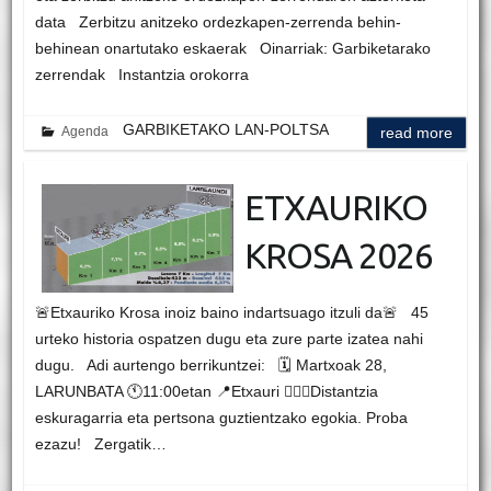
data Zerbitzu anitzeko ordezkapen-zerrenda behin-
behinean onartutako eskaerak Oinarriak: Garbiketarako
zerrendak Instantzia orokorra
GARBIKETAKO LAN-POLTSA
Agenda
read more
ETXAURIKO
KROSA 2026
🚨Etxauriko Krosa inoiz baino indartsuago itzuli da🚨 45
urteko historia ospatzen dugu eta zure parte izatea nahi
dugu. Adi aurtengo berrikuntzei: 🗓 Martxoak 28,
LARUNBATA 🕚11:00etan 📍Etxauri 🏃🏽‍♀Distantzia
eskuragarria eta pertsona guztientzako egokia. Proba
ezazu! Zergatik…