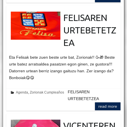
FELISAREN
URTEBETETZ
EA
Eta Felisak bete zuen beste urte bat, Zorionak!! 🥳🎁 Beste
urte batez arratsaldea pasatzen egon ginen, ze gustora!!!
Datorren urtean berriz izango gaituzu han. Zer izango da?
Bonboiak😋😋
FELISAREN
Agenda
,
Zorionak Cumpleaños
URTEBETETZEA
read more
VICENTEREN