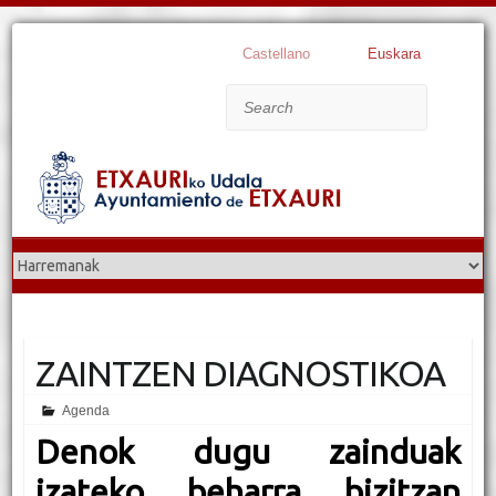
Castellano
Euskara
Search
ZAINTZEN DIAGNOSTIKOA
Agenda
Denok dugu zainduak
izateko beharra bizitzan