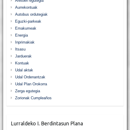
Aretoen egutegia
Aurrekontuak
Autobus ordutegiak
Eguzki-parkeak
Emakumeak
Energia
Inprimakiak
Itsasu
Jarduerak
Kontuak
Udal aktak
Udal Ordenantzak
Udal Plan Orokorra
Zerga egutegia
Zorionak Cumpleaños
Lurraldeko I. Berdintasun Plana