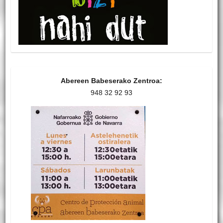
Abereen Babeserako Zentroa:
948 32 92 93