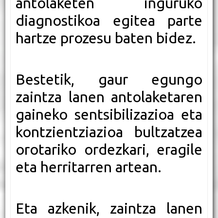
antolaketen inguruko
diagnostikoa egitea parte
hartze prozesu baten bidez.
Bestetik, gaur egungo
zaintza lanen antolaketaren
gaineko sentsibilizazioa eta
kontzientziazioa bultzatzea
orotariko ordezkari, eragile
eta herritarren artean.
Eta azkenik, zaintza lanen