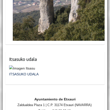
Itsasuko udala
ITSASUKO UDALA
Ayuntamiento de Etxauri
Zaldualdea Plaza 1 | C.P. 31174 Etxauri (NAVARRA)