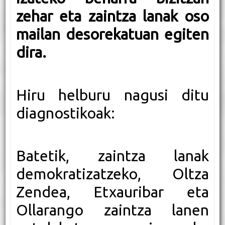
zehar eta zaintza lanak oso
mailan desorekatuan egiten
dira.
Hiru helburu nagusi ditu
diagnostikoak:
Batetik, zaintza lanak
demokratizatzeko, Oltza
Zendea, Etxauribar eta
Ollarango zaintza lanen