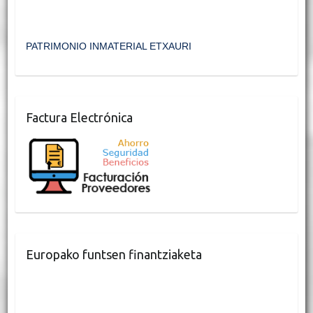
PATRIMONIO INMATERIAL ETXAURI
Factura Electrónica
Europako funtsen finantziaketa