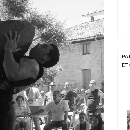
PA
ET