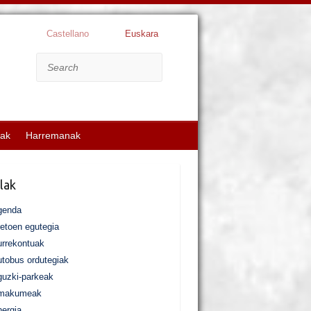
Castellano
Euskara
Search
kak
Harremanak
lak
genda
etoen egutegia
rrekontuak
tobus ordutegiak
uzki-parkeak
makumeak
ergia