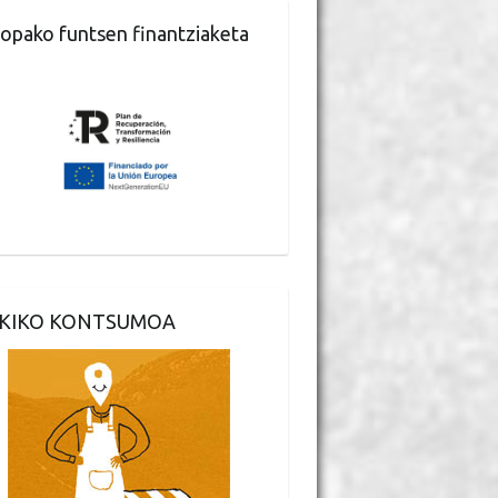
opako funtsen finantziaketa
KIKO KONTSUMOA