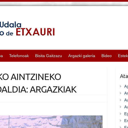
oa
Telefonoak
Bisita Gaitzazu
Argazki galeria
Bideo
Este
KO AINTZINEKO
Ata
ALDIA: ARGAZKIAK
A
Ar
Au
Au
Eg
E
En