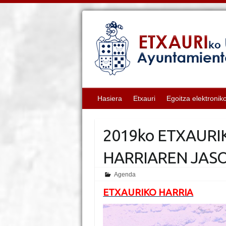
Hasiera
Etxauri
Egoitza elektronik
2019ko ETXAURI
HARRIAREN JASO
Agenda
ETXAURIKO HARRIA