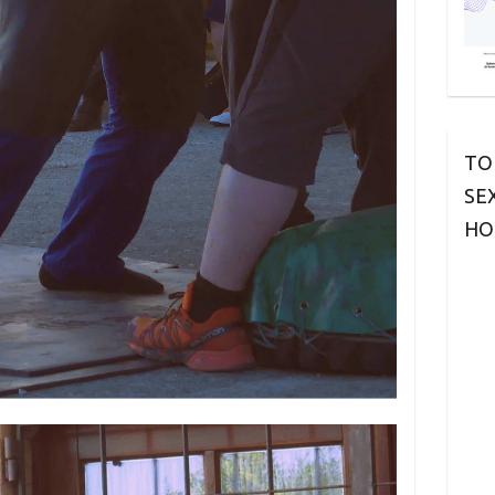
TO
SE
HO