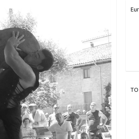
Eur
TO