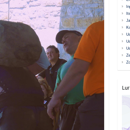
In
It
Ja
K
Ud
Ud
Ud
Ze
Z
Lur