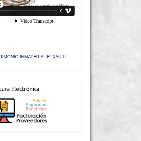
RIMONIO INMATERIAL ETXAURI
tura Electrónica