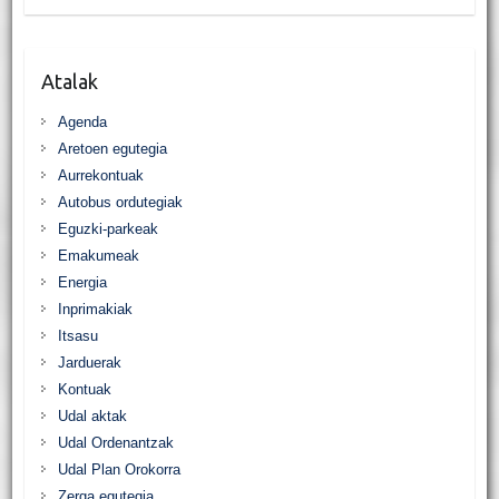
a
w
h
m
r
h
c
i
a
a
i
a
e
t
t
i
n
r
b
t
s
l
t
e
o
e
A
Atalak
o
r
p
k
p
Agenda
Aretoen egutegia
Aurrekontuak
Autobus ordutegiak
Eguzki-parkeak
Emakumeak
Energia
Inprimakiak
Itsasu
Jarduerak
Kontuak
Udal aktak
Udal Ordenantzak
Udal Plan Orokorra
Zerga egutegia