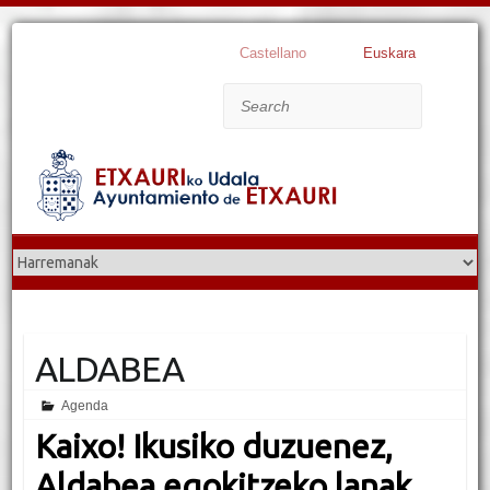
Castellano
Euskara
Search
ALDABEA
Agenda
Kaixo! Ikusiko duzuenez,
Aldabea egokitzeko lanak