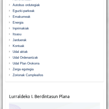
Autobus ordutegiak
Eguzki-parkeak
Emakumeak
Energia
Inprimakiak
Itsasu
Jarduerak
Kontuak
Udal aktak
Udal Ordenantzak
Udal Plan Orokorra
Zerga egutegia
Zorionak Cumpleaños
Lurraldeko I. Berdintasun Plana