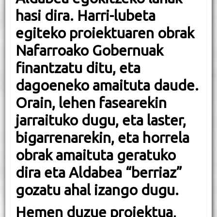
hasi dira. Harri-lubeta
egiteko proiektuaren obrak
Nafarroako Gobernuak
finantzatu ditu, eta
dagoeneko amaituta daude.
Orain, lehen fasearekin
jarraituko dugu, eta laster,
bigarrenarekin, eta horrela
obrak amaituta geratuko
dira eta Aldabea “berriaz”
gozatu ahal izango dugu.
Hemen duzue proiektua,