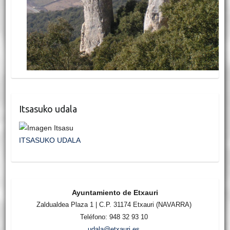
Itsasuko udala
ITSASUKO UDALA
Ayuntamiento de Etxauri
Zaldualdea Plaza 1 | C.P. 31174 Etxauri (NAVARRA)
Teléfono: 948 32 93 10
udala@etxauri.es