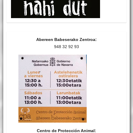
Abereen Babeserako Zentroa:
948 32 92 93
Centro de Protección Animal: