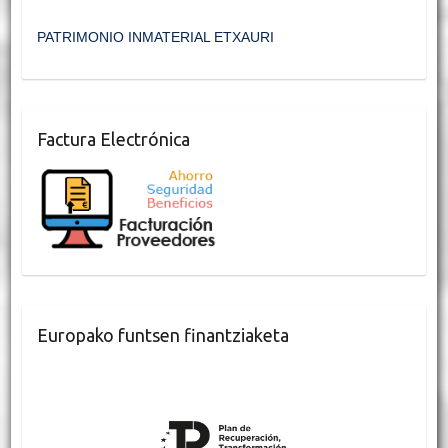
PATRIMONIO INMATERIAL ETXAURI
Factura Electrónica
Europako funtsen finantziaketa