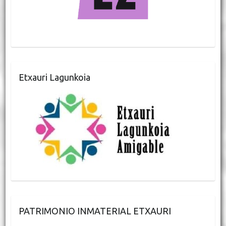
Etxauri Lagunkoia
PATRIMONIO INMATERIAL ETXAURI