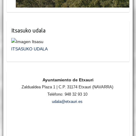
Itsasuko udala
ITSASUKO UDALA
Ayuntamiento de Etxauri
Zaldualdea Plaza 1 | C.P. 31174 Etxauri (NAVARRA)
Teléfono: 948 32 93 10
udala@etxauri.es