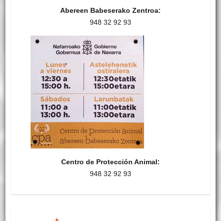
Abereen Babeserako Zentroa:
948 32 92 93
Centro de Protección Animal:
948 32 92 93