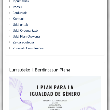
Inprimakiak
Itsasu
Jarduerak
Kontuak
Udal aktak
Udal Ordenantzak
Udal Plan Orokorra
Zerga egutegia
Zorionak Cumpleaños
Lurraldeko I. Berdintasun Plana