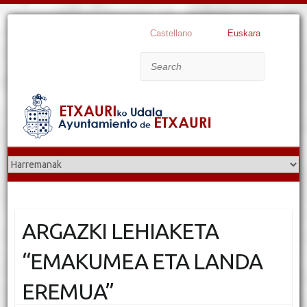
Castellano
Euskara
Search
ARGAZKI LEHIAKETA
“EMAKUMEA ETA LANDA
EREMUA”