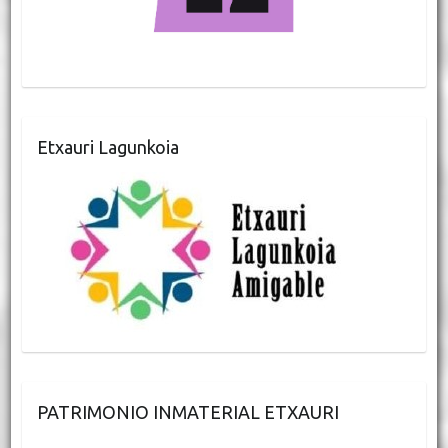
Etxauri Lagunkoia
PATRIMONIO INMATERIAL ETXAURI