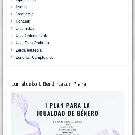
Itsasu
Jarduerak
Kontuak
Udal aktak
Udal Ordenantzak
Udal Plan Orokorra
Zerga egutegia
Zorionak Cumpleaños
Lurraldeko I. Berdintasun Plana