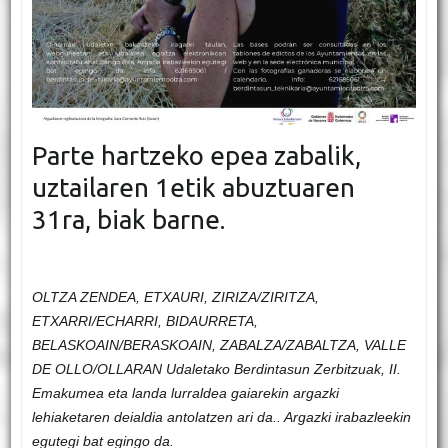
Parte hartzeko epea zabalik,
uztailaren 1etik abuztuaren
31ra, biak barne.
OLTZA ZENDEA, ETXAURI, ZIRIZA/ZIRITZA,
ETXARRI/ECHARRI, BIDAURRETA,
BELASKOAIN/BERASKOAIN, ZABALZA/ZABALTZA, VALLE
DE OLLO/OLLARAN Udaletako Berdintasun Zerbitzuak, II.
Emakumea eta landa lurraldea gaiarekin argazki
lehiaketaren deialdia antolatzen ari da.
. Argazki irabazleekin
egutegi bat egingo da.