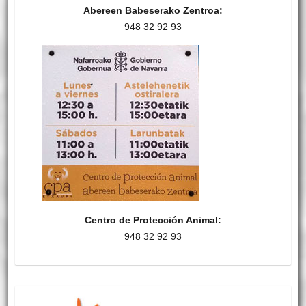
Abereen Babeserako Zentroa:
948 32 92 93
Centro de Protección Animal:
948 32 92 93