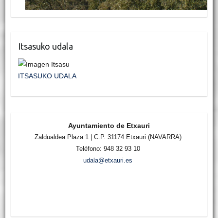
Itsasuko udala
ITSASUKO UDALA
Ayuntamiento de Etxauri
Zaldualdea Plaza 1 | C.P. 31174 Etxauri (NAVARRA)
Teléfono: 948 32 93 10
udala@etxauri.es